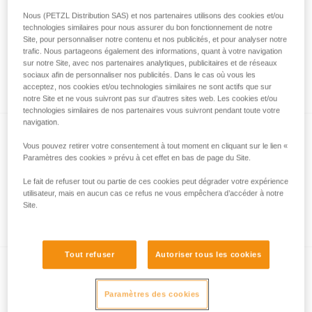
Nous (PETZL Distribution SAS) et nos partenaires utilisons des cookies et/ou
technologies similaires pour nous assurer du bon fonctionnement de notre
Site, pour personnaliser notre contenu et nos publicités, et pour analyser notre
Comment sont mesurées les performances
trafic. Nous partageons également des informations, quant à votre navigation
d’éclairage avec le protocole ANSI/PLATO
sur notre Site, avec nos partenaires analytiques, publicitaires et de réseaux
sociaux afin de personnaliser nos publicités. Dans le cas où vous les
FL1 ?
acceptez, nos cookies et/ou technologies similaires ne sont actifs que sur
notre Site et ne vous suivront pas sur d’autres sites web. Les cookies et/ou
technologies similaires de nos partenaires vous suivront pendant toute votre
navigation.
Vous pouvez retirer votre consentement à tout moment en cliquant sur le lien «
Paramètres des cookies » prévu à cet effet en bas de page du Site.
Le fait de refuser tout ou partie de ces cookies peut dégrader votre expérience
utilisateur, mais en aucun cas ce refus ne vous empêchera d’accéder à notre
Site.
Informations sur l’éclairage à led
Tout refuser
Autoriser tous les cookies
Paramètres des cookies