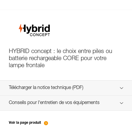
HYBRID concept : le choix entre piles ou
batterie rechargeable CORE pour votre
lampe frontale
Télécharger la notice technique (PDF)
Technical Notice
Conseils pour l'entretien de vos équipements
entretien-lampes-frontales_FR
Technical Notice
Voir la page produit