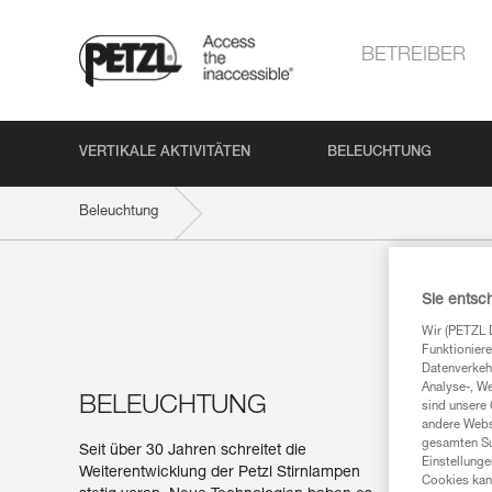
BETREIBER
VERTIKALE AKTIVITÄTEN
BELEUCHTUNG
Beleuchtung
Sie entsc
Wir (PETZL 
Funktioniere
Datenverkehr
Analyse-, W
BELEUCHTUNG
sind unsere 
andere Webs
gesamten Sur
Seit über 30 Jahren schreitet die
Einstellunge
Weiterentwicklung der Petzl Stirnlampen
Cookies kann