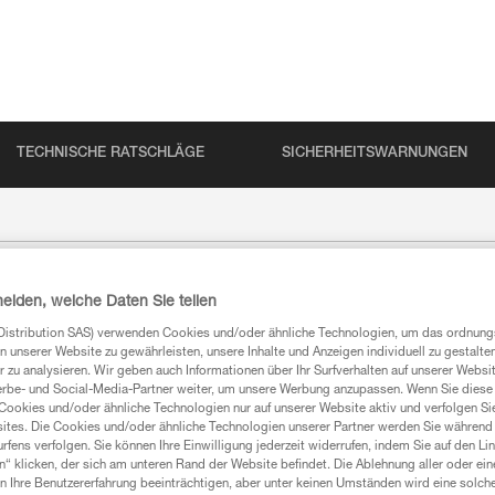
TECHNISCHE RATSCHLÄGE
SICHERHEITSWARNUNGEN
heiden, welche Daten Sie teilen
Distribution SAS) verwenden Cookies und/oder ähnliche Technologien, um das ordnu
n unserer Website zu gewährleisten, unsere Inhalte und Anzeigen individuell zu gestalte
 zu analysieren. Wir geben auch Informationen über Ihr Surfverhalten auf unserer Websi
erbe- und Social-Media-Partner weiter, um unsere Werbung anzupassen. Wenn Sie diese 
Cookies und/oder ähnliche Technologien nur auf unserer Website aktiv und verfolgen Sie
ites. Die Cookies und/oder ähnliche Technologien unserer Partner werden Sie während 
fens verfolgen. Sie können Ihre Einwilligung jederzeit widerrufen, indem Sie auf den Li
n“ klicken, der sich am unteren Rand der Website befindet. Die Ablehnung aller oder ein
 Ihre Benutzererfahrung beeinträchtigen, aber unter keinen Umständen wird eine solch