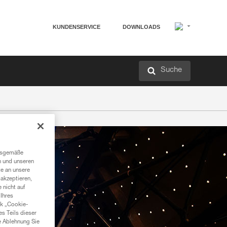
KUNDENSERVICE
DOWNLOADS
Suche
ngsgemäße
n und unseren
te an unsere
akzeptieren,
 nicht auf
Ihres
nk „Cookie-
es Teils dieser
e Ablehnung Sie