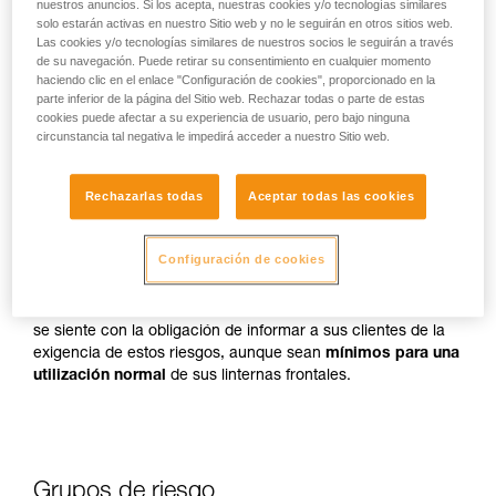
nuestros anuncios. Si los acepta, nuestras cookies y/o tecnologías similares
solo estarán activas en nuestro Sitio web y no le seguirán en otros sitios web.
Las cookies y/o tecnologías similares de nuestros socios le seguirán a través
de su navegación. Puede retirar su consentimiento en cualquier momento
haciendo clic en el enlace "Configuración de cookies", proporcionado en la
parte inferior de la página del Sitio web. Rechazar todas o parte de estas
cookies puede afectar a su experiencia de usuario, pero bajo ninguna
circunstancia tal negativa le impedirá acceder a nuestro Sitio web.
En caso de exposición directa, repetida y con fuerte
potencia, la luz azul puede ocasionar daños al ojo: efecto
tóxico en la retina, efecto que agrava la degeneración
Rechazarlas todas
Aceptar todas las cookies
macular, deslumbramiento. Estos riesgos son todavía más
graves para los niños debido a su mayor sensibilidad a la luz
azul.
Configuración de cookies
Por esta razón, como fabricante de linternas frontales, Petzl
se siente con la obligación de informar a sus clientes de la
exigencia de estos riesgos, aunque sean
mínimos para una
utilización normal
de sus linternas frontales.
Grupos de riesgo