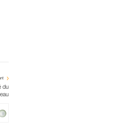
ant
é du
ceau