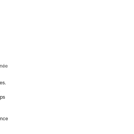
anée
es.
.
mps
ance