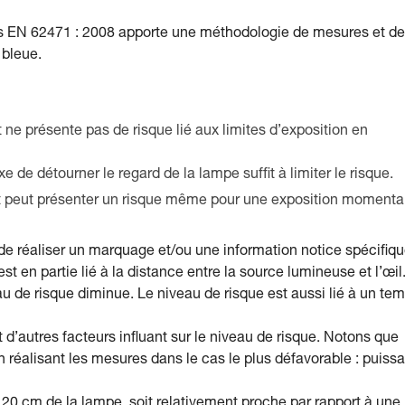
es EN 62471 : 2008 apporte une méthodologie de mesures et de
 bleue.
t ne présente pas de risque lié aux limites d’exposition en
e de détourner le regard de la lampe suffit à limiter le risque.
uit peut présenter un risque même pour une exposition moment
 de réaliser un marquage et/ou une information notice spécifiqu
st en partie lié à la distance entre la source lumineuse et l’œil
au de risque diminue. Le niveau de risque est aussi lié à un te
d’autres facteurs influant sur le niveau de risque. Notons que
 réalisant les mesures dans le cas le plus défavorable : puiss
à 20 cm de la lampe, soit relativement proche par rapport à une