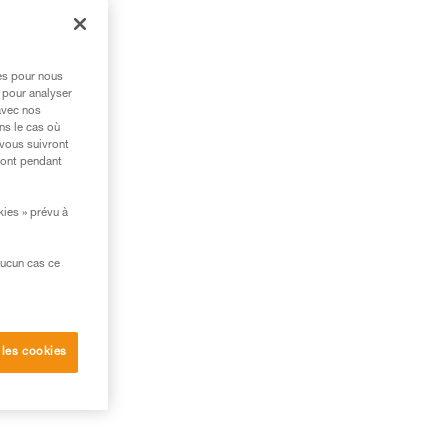
et
res pour nous
 pour analyser
avec nos
ns le cas où
 vous suivront
ront pendant
ant
kies » prévu à
ueur
aucun cas ce
 les cookies