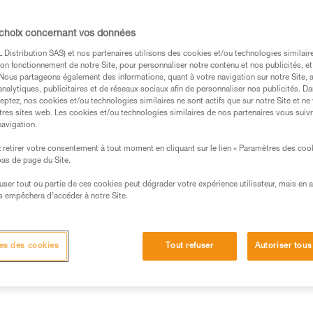
 d’application obligatoire. Cette norme perm
 des groupes de risque.
 choix concernant vos données
Distribution SAS) et nos partenaires utilisons des cookies et/ou technologies similai
on fonctionnement de notre Site, pour personnaliser notre contenu et nos publicités, et
 bleue
. Nous partageons également des informations, quant à votre navigation sur notre Site, 
analytiques, publicitaires et de réseaux sociaux afin de personnaliser nos publicités. Da
eptez, nos cookies et/ou technologies similaires ne sont actifs que sur notre Site et ne
 constituées de led, light emitting diode. Actuellement, la
tres sites web. Les cookies et/ou technologies similaires de nos partenaires vous suiv
iquer des leds blanches consiste à combiner une diode émett
navigation.
re jaune.
retirer votre consentement à tout moment en cliquant sur le lien « Paramètres des coo
 leds émettent donc principalement de la lumière bleue (long
 bas de page du Site.
efuser tout ou partie de ces cookies peut dégrader votre expérience utilisateur, mais en 
s empêchera d’accéder à notre Site.
es des cookies
Tout refuser
Autoriser tous