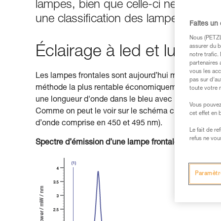
lampes, bien que celle-ci ne soit pas
une classification des lampes selon
Faites un
Nous (PETZL 
assurer du b
Éclairage à led et lumière
notre trafic
partenaires 
vous les acc
Les lampes frontales sont aujourd’hui majoritairement
pas sur d’au
méthode la plus rentable économiquement pour fabr
toute votre 
une longueur d'onde dans le bleu avec un luminopho
Vous pouvez 
Comme on peut le voir sur le schéma ci-dessous, les
cet effet en
d’onde comprise en 450 et 495 nm).
Le fait de r
refus ne vou
Spectre d’émission d’une lampe frontale Petzl
Paramètr