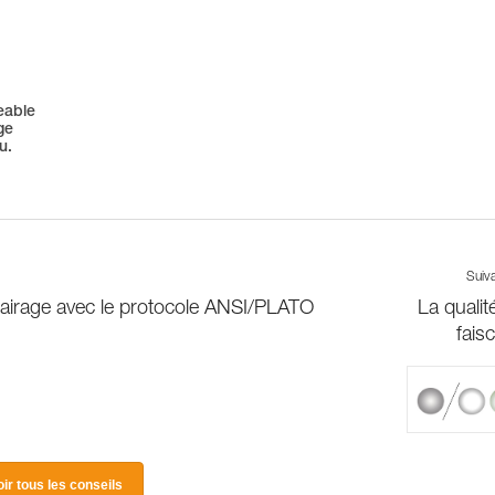
eable
ge
u.
Suiv
irage avec le protocole ANSI/PLATO
La qualit
fais
oir tous les conseils