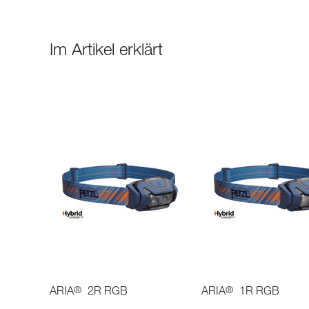
Im Artikel erklärt
®
®
ARIA
2R RGB
ARIA
1R RGB