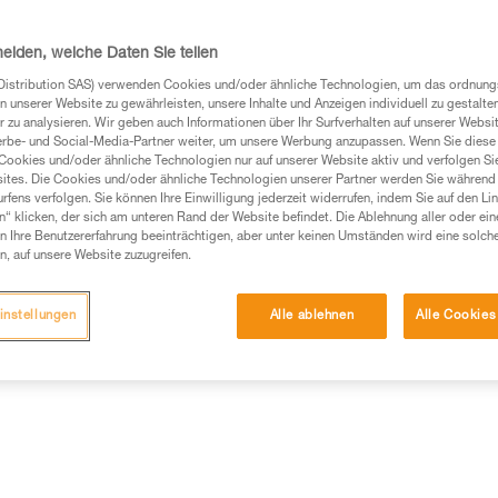
ich dabei auf die Norm EN 62471: 2008,
ampen und Lampensystemen, auch wenn ihre
heiden, welche Daten Sie teilen
Norm ermöglicht eine Einstufung der Lampen 
Distribution SAS) verwenden Cookies und/oder ähnliche Technologien, um das ordnu
n unserer Website zu gewährleisten, unsere Inhalte und Anzeigen individuell zu gestalte
 zu analysieren. Wir geben auch Informationen über Ihr Surfverhalten auf unserer Websi
erbe- und Social-Media-Partner weiter, um unsere Werbung anzupassen. Wenn Sie diese 
Cookies und/oder ähnliche Technologien nur auf unserer Website aktiv und verfolgen Sie
ues Licht
ites. Die Cookies und/oder ähnliche Technologien unserer Partner werden Sie während 
fens verfolgen. Sie können Ihre Einwilligung jederzeit widerrufen, indem Sie auf den Li
n“ klicken, der sich am unteren Rand der Website befindet. Die Ablehnung aller oder ein
ght Emitting Diode) zum Einsatz. Die kostengünstigste Meth
 Ihre Benutzererfahrung beeinträchtigen, aber unter keinen Umständen wird eine solch
n, auf unsere Website zuzugreifen.
der Kombination einer blaues Licht emittierenden Diode mit ei
instellungen
Alle ablehnen
Alle Cookies
 LED also überwiegend blaues Licht (Wellenlänge zwischen 450 