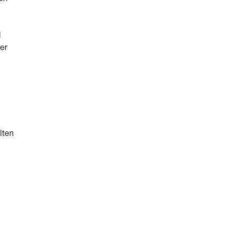
d
er
lten