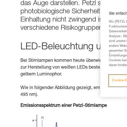
das Auge darstellen. Petzl stützt s
photobiologische Sicherheit von L
Sie entsc
Einhaltung nicht zwingend ist. Die 
Wir (PETZL 
verschiedene Risikogruppen.
Funktioniere
Datenverkehr
Analyse-, W
sind unsere 
LED-Beleuchtung und bla
andere Webs
gesamten Sur
Einstellunge
Bei Stirnlampen kommen heute überwiegend LEDs (Li
Cookies kann
daran hinder
zur Herstellung von weißen LEDs besteht derzeit in 
gelbem Luminophor.
Cookie-E
Wie in folgender Abbildung gezeigt, emittieren die
495 nm).
Emissionsspektrum einer Petzl-Stirnlampe