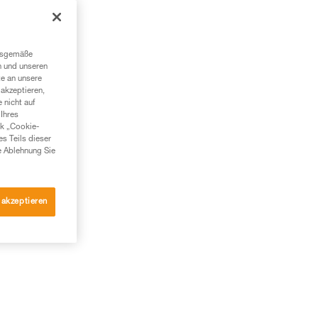
in
ngsgemäße
n und unseren
te an unsere
akzeptieren,
 nicht auf
Ihres
nk „Cookie-
es Teils dieser
ode
e Ablehnung Sie
nem
 akzeptieren
und