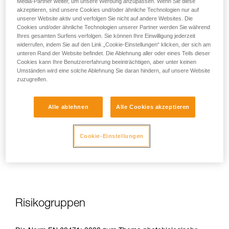
Media-Partner weiter, um unsere Werbung anzupassen. Wenn Sie diese
akzeptieren, sind unsere Cookies und/oder ähnliche Technologien nur auf
unserer Website aktiv und verfolgen Sie nicht auf andere Websites. Die
Cookies und/oder ähnliche Technologien unserer Partner werden Sie während
Ihres gesamten Surfens verfolgen. Sie können Ihre Einwilligung jederzeit
Bei direkter, wiederholter, hoher Exposition kann blaues Licht
widerrufen, indem Sie auf den Link „Cookie-Einstellungen“ klicken, der sich am
dem Auge Schaden zufügen: toxische Belastung der
unteren Rand der Website befindet. Die Ablehnung aller oder eines Teils dieser
Cookies kann Ihre Benutzererfahrung beeinträchtigen, aber unter keinen
Netzhaut, Verschlimmerung der altersbedingten
Umständen wird eine solche Ablehnung Sie daran hindern, auf unsere Website
Makuladegeneration (AMD), Blendung. Diese Risiken sind
zuzugreifen.
umso gravierender für Kinder, da sie noch empfindlicher
gegenüber blauem Licht sind.
Alle ablehnen
Alle Cookies akzeptieren
Daher sieht es Petzl als Hersteller von Stirnlampen als seine
Pflicht an, die Kunden auf diese Risiken hinzuweisen, auch
Cookie-Einstellungen
wenn diese
bei normalem Gebrauch der Stirnlampen
minimal
sind.
Risikogruppen