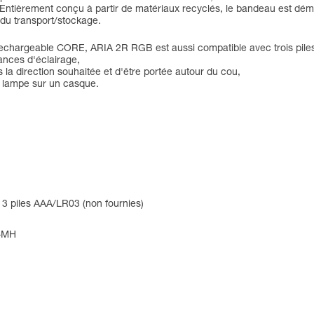
. Entièrement conçu à partir de matériaux recyclés, le bandeau est dém
 du transport/stockage.
rechargeable CORE, ARIA 2R RGB est aussi compatible avec trois pile
ances d'éclairage,
s la direction souhaitée et d'être portée autour du cou,
a lampe sur un casque.
3 piles AAA/LR03 (non fournies)
i-MH