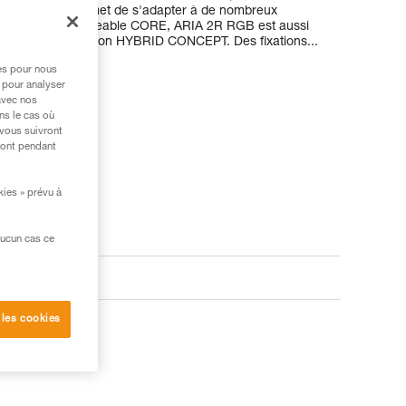
re, ce qui lui permet de s'adapter à de nombreux
a batterie rechargeable CORE, ARIA 2R RGB est aussi
râce à la construction HYBRID CONCEPT. Des fixations...
res pour nous
 pour analyser
avec nos
ns le cas où
 vous suivront
ront pendant
kies » prévu à
aucun cas ce
oduits
 les cookies