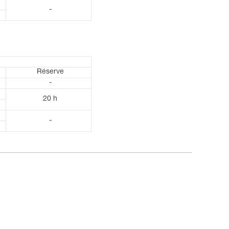
-
Réserve
-
20 h
-