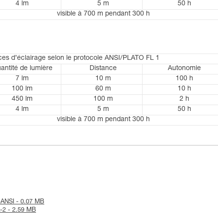
4 lm
5 m
50 h
visible à 700 m pendant 300 h
es d’éclairage selon le protocole ANSI/PLATO FL 1
antité de lumière
Distance
Autonomie
7 lm
10 m
100 h
100 lm
60 m
10 h
450 lm
100 m
2 h
4 lm
5 m
50 h
visible à 700 m pendant 300 h
n-ANSI - 0.07 MB
A-2 - 2.59 MB