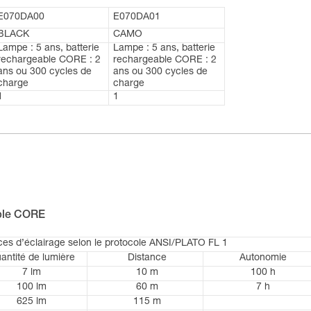
E070DA00
E070DA01
BLACK
CAMO
Lampe : 5 ans, batterie
Lampe : 5 ans, batterie
rechargeable CORE : 2
rechargeable CORE : 2
ans ou 300 cycles de
ans ou 300 cycles de
charge
charge
1
1
able CORE
es d’éclairage selon le protocole ANSI/PLATO FL 1
antité de lumière
Distance
Autonomie
7 lm
10 m
100 h
100 lm
60 m
7 h
625 lm
115 m