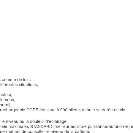
ès comme de loin,
ifférentes situations,
nutes),
 lumens,
ourni),
ie rechargeable CORE équivaut à 900 piles sur toute sa durée de vie.
le niveau ou la couleur d’éclairage,
nomie maximale), STANDARD (meilleur équilibre puissance/autonomie
 permettant de consulter le niveau de la batterie,