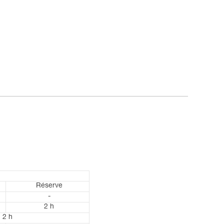
Réserve
-
2 h
2 h