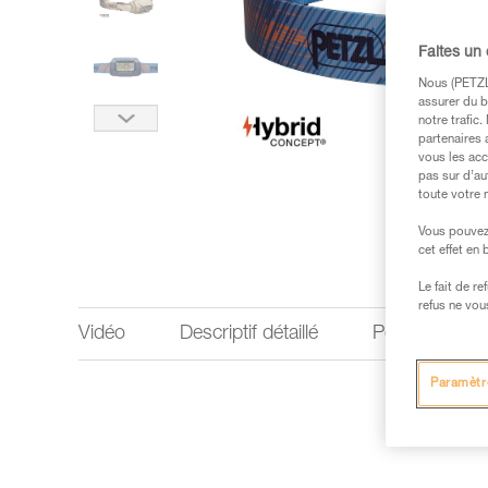
Faites un
Nous (PETZL 
assurer du b
notre trafic
partenaires 
vous les acc
pas sur d’au
toute votre 
Vous pouvez 
cet effet en
Le fait de r
refus ne vou
Vidéo
Descriptif détaillé
Performances 
Paramètr