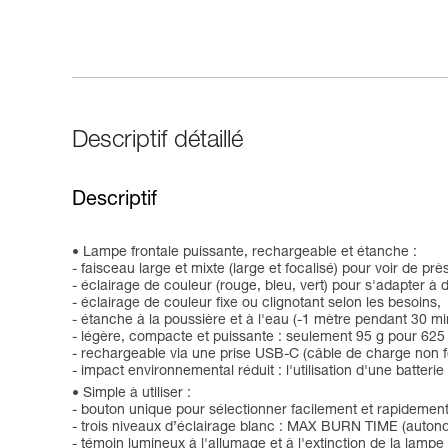
Descriptif détaillé
Descriptif
Lampe frontale puissante, rechargeable et étanche :
- faisceau large et mixte (large et focalisé) pour voir de pr
- éclairage de couleur (rouge, bleu, vert) pour s'adapter à d
- éclairage de couleur fixe ou clignotant selon les besoins,
- étanche à la poussière et à l'eau (-1 mètre pendant 30 mi
- légère, compacte et puissante : seulement 95 g pour 625
- rechargeable via une prise USB-C (câble de charge non f
- impact environnemental réduit : l'utilisation d'une batter
Simple à utiliser :
- bouton unique pour sélectionner facilement et rapidement 
- trois niveaux d’éclairage blanc : MAX BURN TIME (auto
- témoin lumineux à l'allumage et à l'extinction de la lampe