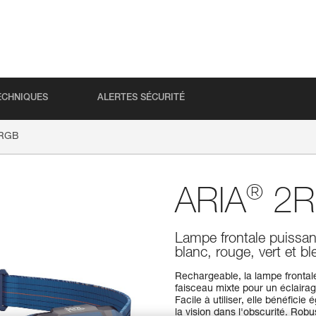
ECHNIQUES
ALERTES SÉCURITÉ
RGB
®
ARIA
2R
Lampe frontale puissan
blanc, rouge, vert et b
Rechargeable, la lampe fronta
faisceau mixte pour un éclairag
Facile à utiliser, elle bénéfici
la vision dans l'obscurité. Robu