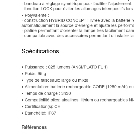
- bandeau à réglage symétrique pour faciliter l’ajustement
- fonction LOCK pour éviter les allumages intempestifs lors
Polyvalente :
- construction HYBRID CONCEPT : livrée avec la batterie 
automatiquement la source d'énergie et ajuste les perform
- platine permettant d'orienter la lampe très facilement dan
- compatible avec des accessoires permettant d'installer l
Spécifications
Puissance : 625 lumens (ANSI/PLATO FL 1)
Poids: 95 g
Type de faisceaux: large ou mixte
Alimentation: batterie rechargeable CORE (1250 mAh) ou 
Temps de charge : 3h30
Compatibilité piles: alcalines, lithium ou rechargeables N
Certification(s): CE
Étanchéité: IP67
Références