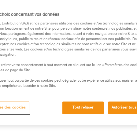
étanche à l'eau et à la poussiè
environnements. Livrée avec l
compatible avec trois piles, g
 choix concernant vos données
Lire la suite
Distribution SAS) et nos partenaires utilisons des cookies et/ou technologies similai
on fonctionnement de notre Site, pour personnaliser notre contenu et nos publicités, et
. Nous partageons également des informations, quant à votre navigation sur notre Site, 
Trouvez un revendeur
analytiques, publicitaires et de réseaux sociaux afin de personnaliser nos publicités. Da
eptez, nos cookies et/ou technologies similaires ne sont actifs que sur notre Site et ne
tres sites web. Les cookies et/ou technologies similaires de nos partenaires vous suiv
navigation.
retirer votre consentement à tout moment en cliquant sur le lien « Paramètres des coo
 bas de page du Site.
efuser tout ou partie de ces cookies peut dégrader votre expérience utilisateur, mais en 
s empêchera d’accéder à notre Site.
d'éclairage
Informations techniques
Autres pr
es des cookies
Tout refuser
Autoriser tous