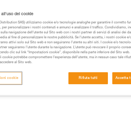
impermeabile all’acqua e alla po
ricaricabile CORE, ARIA 2R RGB
HYBRID CONCEPT. Gli attacchi, d
all'uso dei cookie
Leggi..
istribution SAS) utilizziamo cookie e/o tecnologie analoghe per garantire il corretto f
 per personalizzare i nostri contenuti e annunci e analizzare il traffico. Condividiamo, in
sulla navigazione dell’utente sul Sito web con i nostri partner di servizi di analisi dei dat
Trova un rivenditore
edia al fine di personalizzare le nostre pubblicità. Se l’utente accetta, i nostri cookie e
anno attivi solo sul Sito web e non seguiranno l’utente su altri siti. I cookie e/o tecnol
artner seguiranno l’utente durante la navigazione. L’utente può revocare il proprio conse
do clic sul link “Impostazioni cookie”, disponibile nella parte inferiore del Sito web. Il 
ali cookie potrebbe compromettere l’esperienza dell’utente, ma in nessun caso tale rifiu
i accedere al Sito web.
ioni cookie
Rifiuta tutti
Accetta t
ances
Informazioni tecniche
Altri prodotti