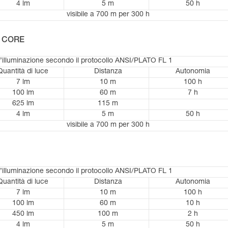
4 lm
5 m
50 h
visibile a 700 m per 300 h
le CORE
d’illuminazione secondo il protocollo ANSI/PLATO FL 1
Quantità di luce
Distanza
Autonomia
7 lm
10 m
100 h
100 lm
60 m
7 h
625 lm
115 m
4 lm
5 m
50 h
visibile a 700 m per 300 h
d’illuminazione secondo il protocollo ANSI/PLATO FL 1
Quantità di luce
Distanza
Autonomia
7 lm
10 m
100 h
100 lm
60 m
10 h
450 lm
100 m
2 h
4 lm
5 m
50 h