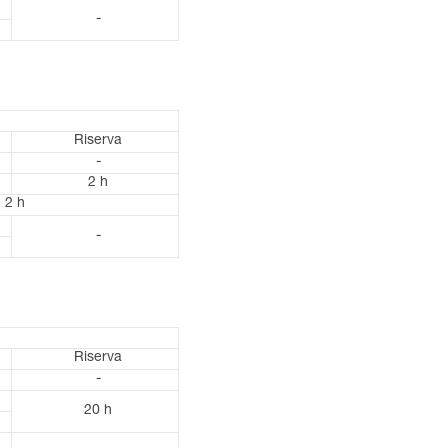
-
Riserva
-
2 h
2 h
-
Riserva
-
20 h