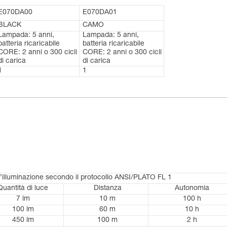
E070DA00
E070DA01
BLACK
CAMO
Lampada: 5 anni,
Lampada: 5 anni,
batteria ricaricabile
batteria ricaricabile
CORE: 2 anni o 300 cicli
CORE: 2 anni o 300 cicli
di carica
di carica
1
1
d’illuminazione secondo il protocollo ANSI/PLATO FL 1
Quantità di luce
Distanza
Autonomia
7 lm
10 m
100 h
100 lm
60 m
10 h
450 lm
100 m
2 h