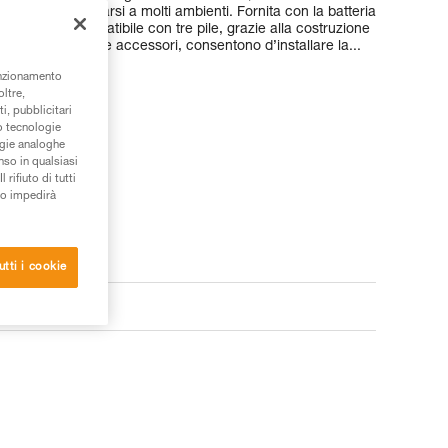
lvere, per adattarsi a molti ambienti. Fornita con la batteria
 è anche compatibile con tre pile, grazie alla costruzione
isponibili come accessori, consentono d’installare la...
unzionamento
oltre,
i, pubblicitari
/o tecnologie
ogie analoghe
nso in qualsiasi
rifiuto di tutti
to impedirà
utti i cookie