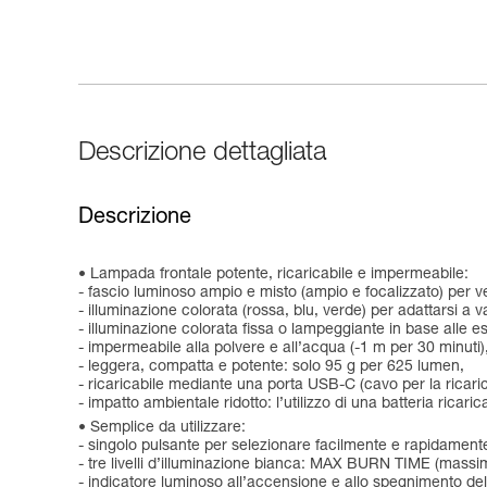
Descrizione dettagliata
Descrizione
Lampada frontale potente, ricaricabile e impermeabile:
- fascio luminoso ampio e misto (ampio e focalizzato) per v
- illuminazione colorata (rossa, blu, verde) per adattarsi a va
- illuminazione colorata fissa o lampeggiante in base alle e
- impermeabile alla polvere e all’acqua (-1 m per 30 minuti)
- leggera, compatta e potente: solo 95 g per 625 lumen,
- ricaricabile mediante una porta USB-C (cavo per la ricaric
- impatto ambientale ridotto: l’utilizzo di una batteria ricar
Semplice da utilizzare:
- singolo pulsante per selezionare facilmente e rapidamente il
- tre livelli d’illuminazione bianca: MAX BURN TIME (ma
- indicatore luminoso all’accensione e allo spegnimento dell