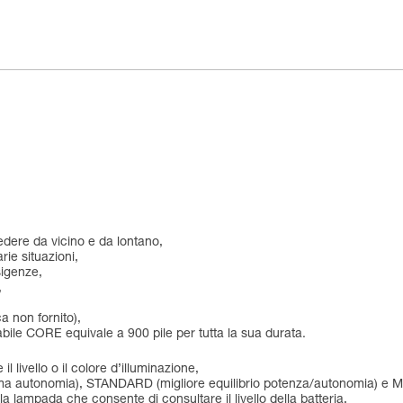
edere da vicino e da lontano,
rie situazioni,
sigenze,
,
a non fornito),
icabile CORE equivale a 900 pile per tutta la sua durata.
 livello o il colore d’illuminazione,
ssima autonomia), STANDARD (migliore equilibrio potenza/autonomia) 
a lampada che consente di consultare il livello della batteria,