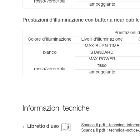
rosso/verde/blu
lampeggiante
Prestazioni d’illuminazione con batteria ricaricabi
Prestazioni 
Colore d’illuminazione
Livelli d’illuminazione
MAX BURN TIME
bianco
STANDARD
MAX POWER
fisso
rosso/verde/blu
lampeggiante
Informazioni tecniche
Scarica il pdf : technical-infor
Libretto d'uso
Scarica il pdf : technical-notic