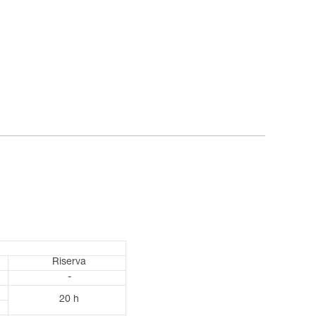
Riserva
-
20 h