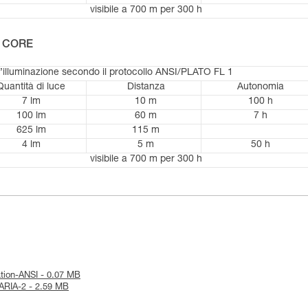
visibile a 700 m per 300 h
le CORE
d’illuminazione secondo il protocollo ANSI/PLATO FL 1
Quantità di luce
Distanza
Autonomia
7 lm
10 m
100 h
100 lm
60 m
7 h
625 lm
115 m
4 lm
5 m
50 h
visibile a 700 m per 300 h
mation-ANSI - 0.07 MB
e-ARIA-2 - 2.59 MB