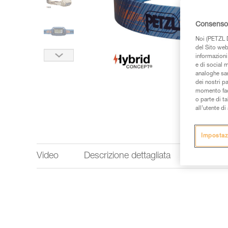
Consenso 
Noi (PETZL D
del Sito web,
informazioni 
e di social m
analoghe sar
dei nostri p
momento facen
o parte di t
all’utente d
Impostaz
Video
Descrizione dettagliata
Perform