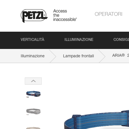
OPERATORI
VERTICALITÀ
ILLUMINAZIONE
CONSIGL
®
ARIA
2
Illuminazione
Lampade frontali