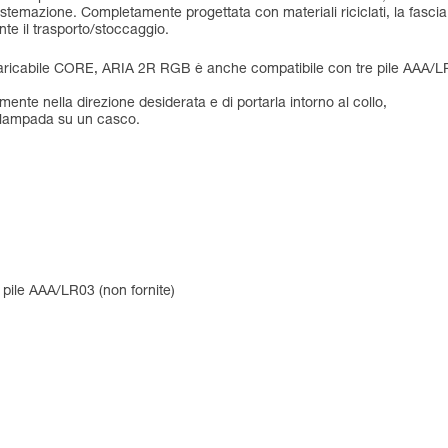
istemazione. Completamente progettata con materiali riciclati, la fascia 
te il trasporto/stoccaggio.
caricabile CORE, ARIA 2R RGB è anche compatibile con tre pile AAA/LR
ente nella direzione desiderata e di portarla intorno al collo,
a lampada su un casco.
 pile AAA/LR03 (non fornite)