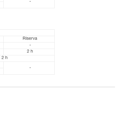
-
Riserva
-
2 h
2 h
-