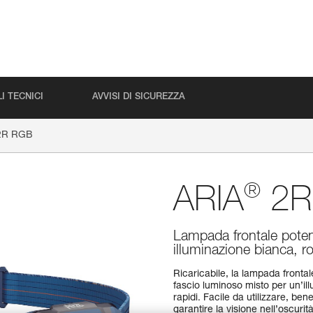
I TECNICI
AVVISI DI SICUREZZA
R RGB
®
ARIA
2R
Lampada frontale potent
illuminazione bianca, r
Ricaricabile, la lampada front
fascio luminoso misto per un’il
rapidi. Facile da utilizzare, ben
garantire la visione nell’oscurit