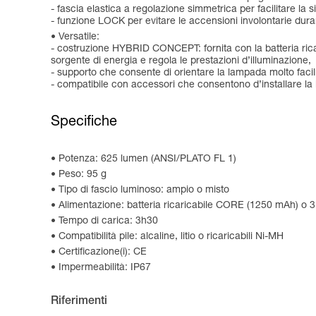
- fascia elastica a regolazione simmetrica per facilitare la s
- funzione LOCK per evitare le accensioni involontarie duran
Versatile:
- costruzione HYBRID CONCEPT: fornita con la batteria ri
sorgente di energia e regola le prestazioni d’illuminazione,
- supporto che consente di orientare la lampada molto facilm
- compatibile con accessori che consentono d’installare l
Specifiche
Potenza: 625 lumen (ANSI/PLATO FL 1)
Peso: 95 g
Tipo di fascio luminoso: ampio o misto
Alimentazione: batteria ricaricabile CORE (1250 mAh) o 3
Tempo di carica: 3h30
Compatibilità pile: alcaline, litio o ricaricabili Ni-MH
Certificazione(i): CE
Impermeabilità: IP67
Riferimenti