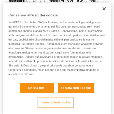
Ricaricabile, la lampada frontale ARIA 2R RGB garantisce
una potenza di 625 lumen e un fascio luminoso misto per
un’illuminazione di prossimità confortevole e gli spostamenti
Consenso all'uso dei cookie
rapidi. Facile da utilizzare, beneficia inoltre di
un’illuminazione rossa, blu e verde per garantire la visione
Noi (PETZL Distribution SAS) utilizziamo cookie e/o tecnologie analoghe per
nell’oscurità. Robusta, resiste agli urti e alle cadute, è anche
garantire il corretto funzionamento del Sito web, per personalizzare i nostri
contenuti e annunci e analizzare il traffico. Condividiamo, inoltre, informazioni
impermeabile all’acqua e alla polvere, per adattarsi a molti
sulla navigazione dell’utente sul Sito web con i nostri partner di servizi di analisi
ambienti. Fornita con la batteria ricaricabile CORE, ARIA 2R
dei dati, pubblicitari e di social media al fine di personalizzare le nostre
RGB è anche compatibile con tre pile, grazie alla
pubblicità. Se l’utente accetta, i nostri cookie e/o tecnologie analoghe saranno
costruzione HYBRID CONCEPT. Gli attacchi, disponibili
attivi solo sul Sito web e non seguiranno l’utente su altri siti. I cookie e/o
come accessori, consentono d’installare la lampada su
tecnologie analoghe dei nostri partner seguiranno l’utente durante la
navigazione. L’utente può revocare il proprio consenso in qualsiasi momento
qualsiasi tipo di casco.
facendo clic sul link “Impostazioni cookie”, disponibile nella parte inferiore del
Sito web. Il rifiuto di tutti o parte di tali cookie potrebbe compromettere
l’esperienza dell’utente, ma in nessun caso tale rifiuto impedirà all’utente di
accedere al Sito web.
HYBRID CONCEPT
Rifiuta tutti
Accetta tutti i cookie
Impostazioni cookie