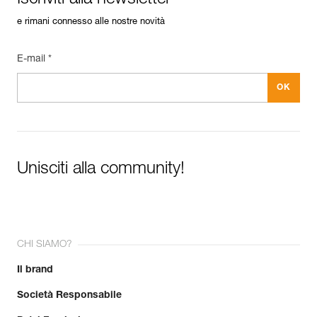
fisso
4 lm
5 m
50 h
e rimani connesso alle nostre novità
visibile a
rosso/verde/blu
-
700 m
lampeggiante
per 300
E-mail *
h
Unisciti alla community!
CHI SIAMO?
Il brand
Società Responsabile