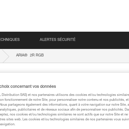
ECHNIQUES
ALERTES SÉCURITÉ
®
ARIA
2R RGB
 choix concernant vos données
Distribution SAS) et nos partenaires utilisons des cookies et/ou technologies similai
on fonctionnement de notre Site, pour personnaliser notre contenu et nos publicités, et
. Nous partageons également des informations, quant à votre navigation sur notre Site, 
analytiques, publicitaires et de réseaux sociaux afin de personnaliser nos publicités. Da
eptez, nos cookies et/ou technologies similaires ne sont actifs que sur notre Site et ne
techniques
tres sites web. Les cookies et/ou technologies similaires de nos partenaires vous suiv
navigation.