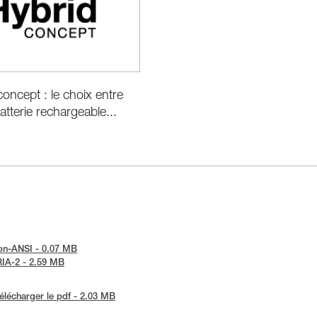
ncept : le choix entre
atterie rechargeable...
tion-ANSI - 0.07 MB
ARIA-2 - 2.59 MB
élécharger le pdf - 2.03 MB