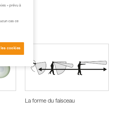
kies » prévu à
aucun cas ce
 les cookies
La forme du faisceau