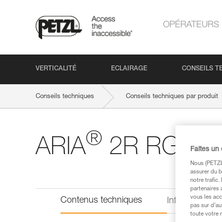
OPÉRATEURS
VERTICALITÉ
ECLAIRAGE
CONSEILS T
Conseils techniques
Conseils techniques par produit
®
ARIA
2R RGB
Faites un
Nous (PETZL 
assurer du b
notre trafic
partenaires 
vous les acc
Contenus techniques
Informations 
pas sur d’au
toute votre 