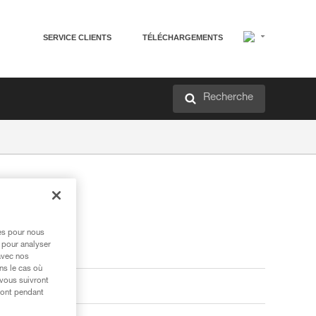
SERVICE CLIENTS
TÉLÉCHARGEMENTS
Recherche
res pour nous
 pour analyser
avec nos
ns le cas où
 vous suivront
ront pendant