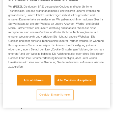
Wir (PETZL Distribution SAS) verwenden Cookies und/oder ähnliche
Technologien, um das ordnungsgemäße Funktionieren unserer Website zu
gewährleisten, unsere Inhalte und Anzeigen individuell zu gestalten und
Wie werden die Leistungsmerkmale nach
unseren Datenverkehr zu analysieren. Wir geben auch Informationen über Ihr
dem ANSI/PLATO FL1-Standard gemessen?
Surfverhalten auf unserer Website an unsere Analyse-, Werbe- und Social-
Media-Partner weiter, um unsere Werbung anzupassen. Wenn Sie diese
akzeptieren, sind unsere Cookies und/oder ähnliche Technologien nur auf
unserer Website aktiv und verfolgen Sie nicht auf andere Websites. Die
Cookies und/oder ähnliche Technologien unserer Partner werden Sie während
Ihres gesamten Surfens verfolgen. Sie können Ihre Einwilligung jederzeit
widerrufen, indem Sie auf den Link „Cookie-Einstellungen“ klicken, der sich am
unteren Rand der Website befindet. Die Ablehnung aller oder eines Teils dieser
Cookies kann Ihre Benutzererfahrung beeinträchtigen, aber unter keinen
Umständen wird eine solche Ablehnung Sie daran hindern, auf unsere Website
zuzugreifen.
Informationen zur LED-Beleuchtung
Alle ablehnen
Alle Cookies akzeptieren
Cookie-Einstellungen