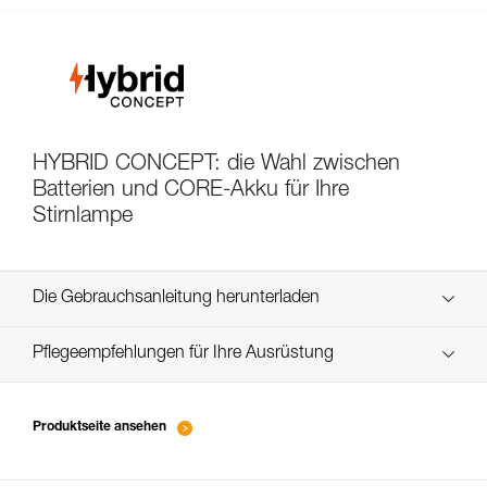
HYBRID CONCEPT: die Wahl zwischen
Batterien und CORE-Akku für Ihre
Stirnlampe
Die Gebrauchsanleitung herunterladen
Technical Notice
Pflegeempfehlungen für Ihre Ausrüstung
entretien-lampes-frontales_FR
Technical Notice
Produktseite ansehen