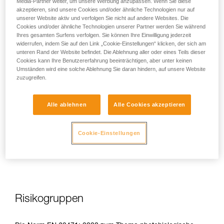
Media-Partner weiter, um unsere Werbung anzupassen. Wenn Sie diese
akzeptieren, sind unsere Cookies und/oder ähnliche Technologien nur auf
unserer Website aktiv und verfolgen Sie nicht auf andere Websites. Die
Cookies und/oder ähnliche Technologien unserer Partner werden Sie während
Ihres gesamten Surfens verfolgen. Sie können Ihre Einwilligung jederzeit
Bei direkter, wiederholter, hoher Exposition kann blaues Licht
widerrufen, indem Sie auf den Link „Cookie-Einstellungen“ klicken, der sich am
dem Auge Schaden zufügen: toxische Belastung der
unteren Rand der Website befindet. Die Ablehnung aller oder eines Teils dieser
Cookies kann Ihre Benutzererfahrung beeinträchtigen, aber unter keinen
Netzhaut, Verschlimmerung der altersbedingten
Umständen wird eine solche Ablehnung Sie daran hindern, auf unsere Website
Makuladegeneration (AMD), Blendung. Diese Risiken sind
zuzugreifen.
umso gravierender für Kinder, da sie noch empfindlicher
gegenüber blauem Licht sind.
Alle ablehnen
Alle Cookies akzeptieren
Daher sieht es Petzl als Hersteller von Stirnlampen als seine
Pflicht an, die Kunden auf diese Risiken hinzuweisen, auch
Cookie-Einstellungen
wenn diese
bei normalem Gebrauch der Stirnlampen
minimal
sind.
Risikogruppen