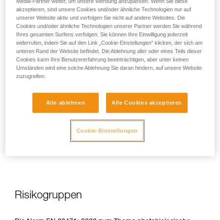
Media-Partner weiter, um unsere Werbung anzupassen. Wenn Sie diese
akzeptieren, sind unsere Cookies und/oder ähnliche Technologien nur auf
unserer Website aktiv und verfolgen Sie nicht auf andere Websites. Die
Cookies und/oder ähnliche Technologien unserer Partner werden Sie während
Ihres gesamten Surfens verfolgen. Sie können Ihre Einwilligung jederzeit
Bei direkter, wiederholter, hoher Exposition kann blaues Licht
widerrufen, indem Sie auf den Link „Cookie-Einstellungen“ klicken, der sich am
dem Auge Schaden zufügen: toxische Belastung der
unteren Rand der Website befindet. Die Ablehnung aller oder eines Teils dieser
Cookies kann Ihre Benutzererfahrung beeinträchtigen, aber unter keinen
Netzhaut, Verschlimmerung der altersbedingten
Umständen wird eine solche Ablehnung Sie daran hindern, auf unsere Website
Makuladegeneration (AMD), Blendung. Diese Risiken sind
zuzugreifen.
umso gravierender für Kinder, da sie noch empfindlicher
gegenüber blauem Licht sind.
Alle ablehnen
Alle Cookies akzeptieren
Daher sieht es Petzl als Hersteller von Stirnlampen als seine
Pflicht an, die Kunden auf diese Risiken hinzuweisen, auch
Cookie-Einstellungen
wenn diese
bei normalem Gebrauch der Stirnlampen
minimal
sind.
Risikogruppen