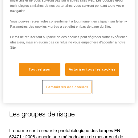
notre Site et ne vous suivront pas sur d’autres sites web. Les cookies et/ou
technologies similaires de nos partenaires vous suivront pendant toute votre
navigation.
Vous pouvez retirer votre consentement à tout moment en cliquant sur le lien «
En cas d’exposition directe, répétée et à forte puissance, la
Paramètres des cookies » prévu à cet effet en bas de page du Site.
lumière bleue peut occasionner des dommages pour l’œil :
Le fait de refuser tout ou partie de ces cookies peut dégrader votre expérience
effet toxique sur la rétine, effet aggravant de la
utilisateur, mais en aucun cas ce refus ne vous empêchera d’accéder à notre
dégénérescence maculaire, éblouissement. Ces risques
Site.
sont d’autant plus importants pour les enfants du fait de leur
plus grande sensibilité à la lumière bleue.
Tout refuser
Autoriser tous les cookies
C’est pourquoi en tant que fabricant de lampes frontales,
Petzl se doit d’informer ses clients de l’existence de ces
risques, même s'ils sont
minimes pour un usage normal
de
Paramètres des cookies
ses lampes frontales.
Les groupes de risque
La norme sur la sécurité photobiologique des lampes EN
62471 : 2008 apporte une méthodologie de mesures et de