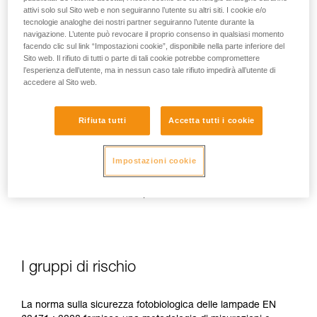
attivi solo sul Sito web e non seguiranno l’utente su altri siti. I cookie e/o
tecnologie analoghe dei nostri partner seguiranno l’utente durante la
navigazione. L’utente può revocare il proprio consenso in qualsiasi momento
facendo clic sul link “Impostazioni cookie”, disponibile nella parte inferiore del
Sito web. Il rifiuto di tutti o parte di tali cookie potrebbe compromettere
In caso di esposizione diretta, ripetuta e ad alta potenza, la
l’esperienza dell’utente, ma in nessun caso tale rifiuto impedirà all’utente di
luce blu può causare danni all'occhio: effetto tossico sulla
accedere al Sito web.
retina, effetto aggravante della degenerazione maculare,
abbagliamento. Questi rischi sono elevati per i bambini a
causa della loro maggiore sensibilità alla luce blu.
Rifiuta tutti
Accetta tutti i cookie
Questo è il motivo per cui come produttore di lampade
Impostazioni cookie
frontali, Petzl ha il dovere d'informare i suoi clienti
dell'esistenza di questi rischi, anche se sono
minimi per un
uso normale
delle sue lampade frontali.
I gruppi di rischio
La norma sulla sicurezza fotobiologica delle lampade EN