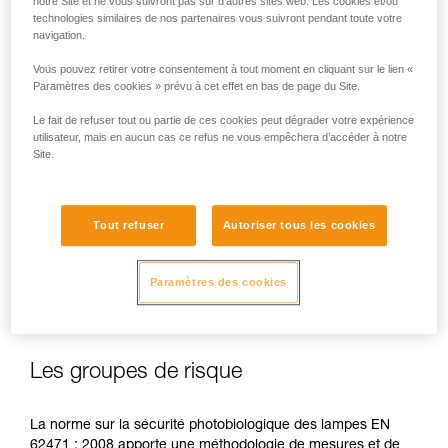
notre Site et ne vous suivront pas sur d’autres sites web. Les cookies et/ou
technologies similaires de nos partenaires vous suivront pendant toute votre
navigation.
Vous pouvez retirer votre consentement à tout moment en cliquant sur le lien «
En cas d’exposition directe, répétée et à forte puissance, la
Paramètres des cookies » prévu à cet effet en bas de page du Site.
lumière bleue peut occasionner des dommages pour l’œil :
Le fait de refuser tout ou partie de ces cookies peut dégrader votre expérience
effet toxique sur la rétine, effet aggravant de la
utilisateur, mais en aucun cas ce refus ne vous empêchera d’accéder à notre
dégénérescence maculaire, éblouissement. Ces risques
Site.
sont d’autant plus importants pour les enfants du fait de leur
plus grande sensibilité à la lumière bleue.
Tout refuser
Autoriser tous les cookies
C’est pourquoi en tant que fabricant de lampes frontales,
Petzl se doit d’informer ses clients de l’existence de ces
risques, même s'ils sont
minimes pour un usage normal
de
Paramètres des cookies
ses lampes frontales.
Les groupes de risque
La norme sur la sécurité photobiologique des lampes EN
62471 : 2008 apporte une méthodologie de mesures et de