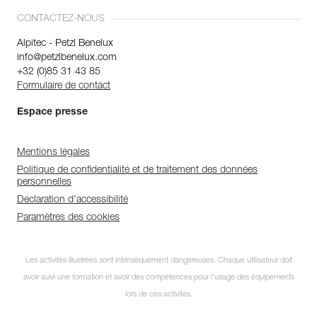
CONTACTEZ-NOUS
Alpitec - Petzl Benelux
info@petzlbenelux.com
+32 (0)85 31 43 85
Formulaire de contact
Espace presse
Mentions légales
Politique de confidentialité et de traitement des données
personnelles
Déclaration d'accessibilité
Paramètres des cookies
Les activités illustrées sont intrinsèquement dangereuses. Chaque utilisateur doit
avoir suivi une formation et avoir des compétences pour l’usage des équipements
lors de ces activités.