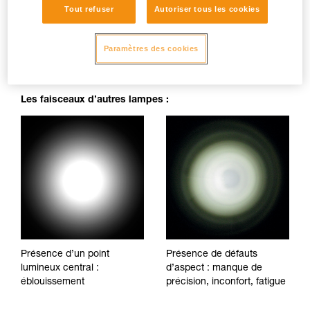
Tout refuser
Autoriser tous les cookies
Faisceau parfaitement homogène : pas de tâches d’ombre,
irrégularités ou de points d'éblouissement, qui fatiguent la
Paramètres des cookies
vue et gênent le confort visuel.
Les faisceaux d’autres lampes :
Présence d’un point
Présence de défauts
lumineux central :
d’aspect : manque de
éblouissement
précision, inconfort, fatigue