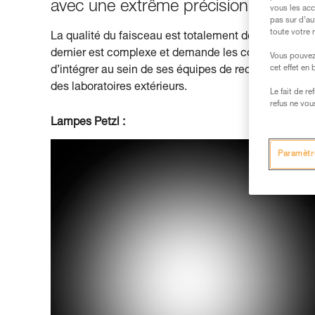
avec une extrême précision et sont 
vous les acc
pas sur d’au
toute votre 
La qualité du faisceau est totalement dépendante de ce
dernier est complexe et demande les connaissances d
Vous pouvez 
cet effet en
d’intégrer au sein de ses équipes de recherche ces 
des laboratoires extérieurs.
Le fait de r
refus ne vou
Lampes Petzl :
Paramètr