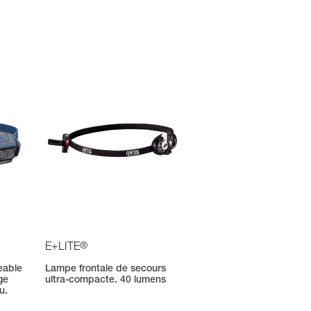
®
E+LITE
eable
Lampe frontale de secours
ge
ultra-compacte. 40 lumens
u.