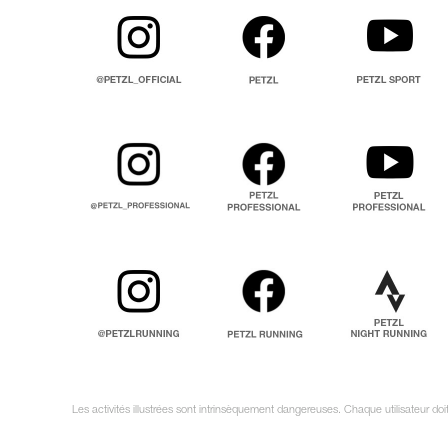
Les activités illustrées sont intrinsèquement dangereuses. Chaque utilisateur do