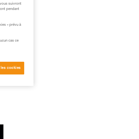
 vous suivront
ront pendant
,
kies » prévu à
ec
aucun cas ce
 les cookies