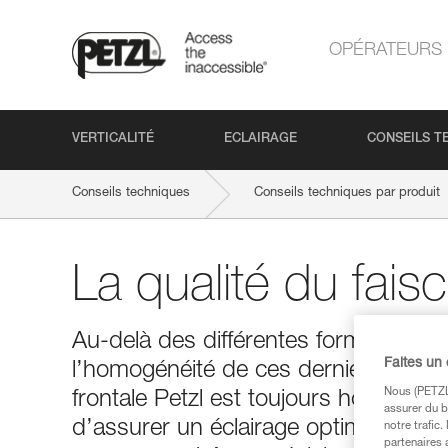
OPÉRATEURS
VERTICALITÉ
ECLAIRAGE
CONSEILS T
Conseils techniques
Conseils techniques par produit
La qualité du fais
Au-delà des différentes formes de fais
Faites un
l’homogénéité de ces derniers. Quell
Nous (PETZL 
frontale Petzl est toujours homogène 
assurer du b
d’assurer un éclairage optimal, les 
notre trafic
partenaires 