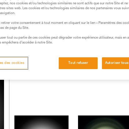
dotées de composants d’excellente qualité.
eptez, nos cookies et/ou technologies similaires ne sont actifs que sur notre Site et ne
tres sites web. Les cookies et/ou technologies similaires de nos partenaires vous suiv
navigation.
lle des leds et du travail réalisé sur l’optique utilisée. Ce
’ingénieur en optique. Petzl à fait le choix, depuis longtemps
retirer votre consentement à tout moment en cliquant sur le lien « Paramètres des coo
 bas de page du Site.
compétences et travaille également en étroite collaboration av
efuser tout ou partie de ces cookies peut dégrader votre expérience utilisateur, mais en 
s empêchera d’accéder à notre Site.
Les faisceaux d’autres lampes :
es des cookies
Tout refuser
Autoriser tous