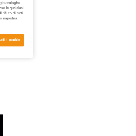
ogie analoghe
nso in qualsiasi
rifiuto di tutti
to impedirà
utti i cookie