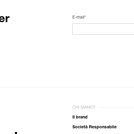
er
E-mail*
CHI SIAMO?
Il brand
Società Responsabile