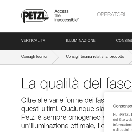
OPERATORI
VERTICALITÀ
ILLUMINAZIONE
CONSIGL
Consigli tecnici
Consigli tecnici relativi al prodotto
La qualità del fas
Oltre alle varie forme dei fasci lumino
Consenso 
questi ultimi. Qualunque sia la forma
Noi (PETZL D
Petzl è sempre omogeneo e quindi con
del Sito web,
un'illuminazione ottimale, l'ottica de
informazioni 
e di social m