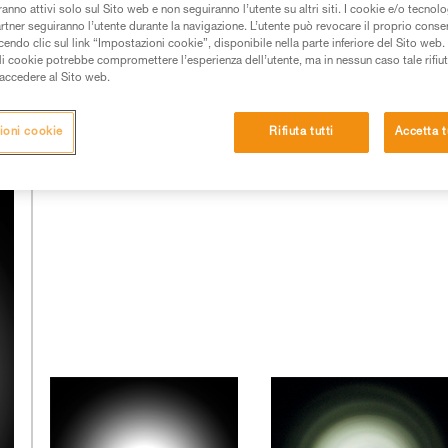
mponenti di eccellente qualità.
anno attivi solo sul Sito web e non seguiranno l’utente su altri siti. I cookie e/o tecnol
artner seguiranno l’utente durante la navigazione. L’utente può revocare il proprio conse
do clic sul link “Impostazioni cookie”, disponibile nella parte inferiore del Sito web. Il 
uella dei led e dal lavoro realizzato sull'ottica utilizzata.
ali cookie potrebbe compromettere l’esperienza dell’utente, ma in nessun caso tale rifiu
i un ingegnere ottico. Petzl ha scelto da tempo di integrare
i accedere al Sito web.
o anche in stretta collaborazione con laboratori esterni.
ioni cookie
Rifiuta tutti
Accetta t
I fasci luminosi di altre lampade: