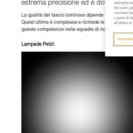
estrema precisione ed è dotata di co
analoghe sar
dei nostri p
momento facen
La qualità del fascio luminoso dipende totalmente da q
o parte di t
Quest'ultima è complessa e richiede le conoscenze d
all’utente d
queste competenze nelle squadre di ricerca, lavorand
Impostaz
Lampade Petzl: