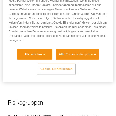
Media-Partner weiter, um unsere Werbung anzupassen. Wenn Sie diese
akzeptieren, sind unsere Cookies und/oder ähnliche Technologien nur auf
unserer Website aktiv und verfolgen Sie nicht auf andere Websites. Die
Cookies und/oder ähnliche Technologien unserer Partner werden Sie während
Ihres gesamten Surfens verfolgen. Sie können Ihre Einwilligung jederzeit
Bei direkter, wiederholter, hoher Exposition kann blaues Licht
widerrufen, indem Sie auf den Link „Cookie-Einstellungen“ klicken, der sich am
dem Auge Schaden zufügen: toxische Belastung der
unteren Rand der Website befindet. Die Ablehnung aller oder eines Teils dieser
Cookies kann Ihre Benutzererfahrung beeinträchtigen, aber unter keinen
Netzhaut, Verschlimmerung der altersbedingten
Umständen wird eine solche Ablehnung Sie daran hindern, auf unsere Website
Makuladegeneration (AMD), Blendung. Diese Risiken sind
zuzugreifen.
umso gravierender für Kinder, da sie noch empfindlicher
gegenüber blauem Licht sind.
Alle ablehnen
Alle Cookies akzeptieren
Daher sieht es Petzl als Hersteller von Stirnlampen als seine
Pflicht an, die Kunden auf diese Risiken hinzuweisen, auch
Cookie-Einstellungen
wenn diese
bei normalem Gebrauch der Stirnlampen
minimal
sind.
Risikogruppen