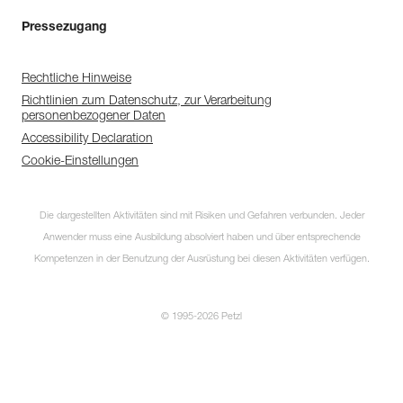
Pressezugang
Rechtliche Hinweise
Richtlinien zum Datenschutz, zur Verarbeitung
personenbezogener Daten
Accessibility Declaration
Cookie-Einstellungen
Die dargestellten Aktivitäten sind mit Risiken und Gefahren verbunden. Jeder
Anwender muss eine Ausbildung absolviert haben und über entsprechende
Kompetenzen in der Benutzung der Ausrüstung bei diesen Aktivitäten verfügen.
© 1995-2026 Petzl