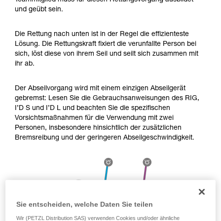
Teammitglied muss für diesen Rettungsvorgang ausbildet
Die Beherrschung dieser Techniken setzt eine
und geübt sein.
entsprechende Ausbildung und ein spezielles
Training voraus. Prüfen Sie zusammen mit
einem Profi, ob Sie in der Lage sind, den
Die Rettung nach unten ist in der Regel die effizienteste
Vorgang alleine sicher zu wiederholen, bevor
Lösung. Die Rettungskraft fixiert die verunfallte Person bei
Sie ihn eigenständig durchführen.
sich, löst diese von ihrem Seil und seilt sich zusammen mit
Wir geben Beispiele für die mit Ihrer Aktivität
ihr ab.
verbundenen Techniken. Möglicherweise gibt es
noch andere Techniken, die hier nicht
Der Abseilvorgang wird mit einem einzigen Abseilgerät
beschrieben werden.
gebremst: Lesen Sie die Gebrauchsanweisungen des RIG,
I’D S und I’D L und beachten Sie die spezifischen
Vorsichtsmaßnahmen für die Verwendung mit zwei
Personen, insbesondere hinsichtlich der zusätzlichen
Bremsreibung und der geringeren Abseilgeschwindigkeit.
Sie entscheiden, welche Daten Sie teilen
Wir (PETZL Distribution SAS) verwenden Cookies und/oder ähnliche