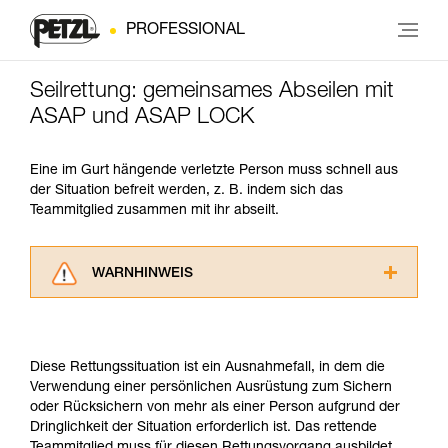
PROFESSIONAL
Seilrettung: gemeinsames Abseilen mit
ASAP und ASAP LOCK
Eine im Gurt hängende verletzte Person muss schnell aus
der Situation befreit werden, z. B. indem sich das
Teammitglied zusammen mit ihr abseilt.
WARNHINWEIS
Lesen Sie die Gebrauchsanweisungen der
Produkte, um die es in diesem Tech Tipp geht,
aufmerksam durch, bevor Sie diesen zu Rate
Diese Rettungssituation ist ein Ausnahmefall, in dem die
ziehen. Um diese Zusatzinformationen
Verwendung einer persönlichen Ausrüstung zum Sichern
verstehen zu können, müssen Sie zuerst die in
oder Rücksichern von mehr als einer Person aufgrund der
der Gebrauchsanweisung enthaltenen
Dringlichkeit der Situation erforderlich ist. Das rettende
Informationen richtig verstanden haben.