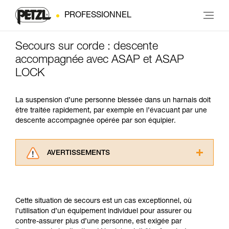
PROFESSIONNEL
Secours sur corde : descente
accompagnée avec ASAP et ASAP
LOCK
La suspension d’une personne blessée dans un harnais doit
être traitée rapidement, par exemple en l’évacuant par une
descente accompagnée opérée par son équipier.
AVERTISSEMENTS
Lisez attentivement les notices techniques des
produits utilisés dans ce conseil avant de le
consulter. Vous devez avoir compris les
Cette situation de secours est un cas exceptionnel, où
informations de la notice technique pour
l’utilisation d’un équipement individuel pour assurer ou
pouvoir comprendre ce complément
contre-assurer plus d’une personne, est exigée par
d’informations.