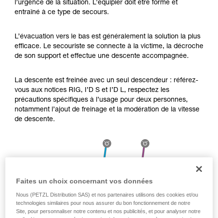
l’urgence de la situation. L’équipier doit être formé et
Maîtriser ces techniques nécessite une
entraîné à ce type de secours.
formation et un entraînement spécifique. Validez
avec un professionnel votre capacité à refaire
la manipulation, seul, en toute sécurité, avant
L’évacuation vers le bas est généralement la solution la plus
de la reproduire en autonomie.
efficace. Le secouriste se connecte à la victime, la décroche
Nous donnons des exemples de techniques
de son support et effectue une descente accompagnée.
liées à votre activité. Il peut en exister d’autres
que nous ne décrivons pas ici.
La descente est freinée avec un seul descendeur : référez-
vous aux notices RIG, I’D S et I’D L, respectez les
précautions spécifiques à l’usage pour deux personnes,
notamment l’ajout de freinage et la modération de la vitesse
de descente.
Faites un choix concernant vos données
Nous (PETZL Distribution SAS) et nos partenaires utilisons des cookies et/ou
technologies similaires pour nous assurer du bon fonctionnement de notre
Site, pour personnaliser notre contenu et nos publicités, et pour analyser notre