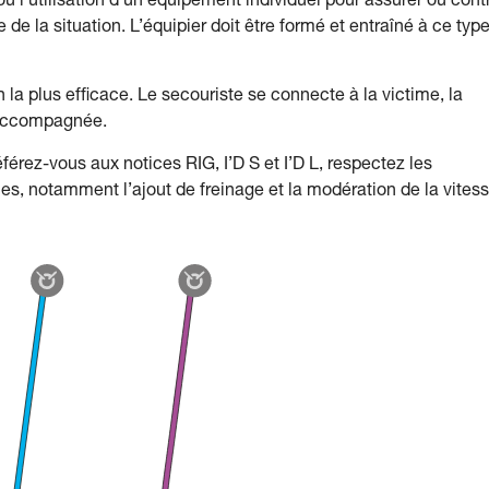
ù l’utilisation d’un équipement individuel pour assurer ou cont
de la situation. L’équipier doit être formé et entraîné à ce typ
 la plus efficace. Le secouriste se connecte à la victime, la
 accompagnée.
érez-vous aux notices RIG, I’D S et I’D L, respectez les
es, notamment l’ajout de freinage et la modération de la vites