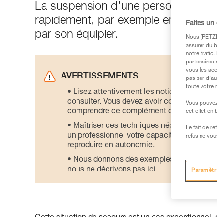
La suspension d’une personne blessé
rapidement, par exemple en l’évac
Faites un
par son équipier.
Nous (PETZL 
assurer du b
notre trafic
partenaires 
vous les acc
AVERTISSEMENTS
pas sur d’au
toute votre 
Lisez attentivement les notices technique
consulter. Vous devez avoir compris les in
Vous pouvez 
comprendre ce complément d’informations
cet effet en
Maîtriser ces techniques nécessite une f
Le fait de r
un professionnel votre capacité à refaire la
refus ne vou
reproduire en autonomie.
Nous donnons des exemples de techniques l
nous ne décrivons pas ici.
Paramètr