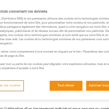
e dans un harnais doit être traitée
uant par une descente accompagnée opérée
 choix concernant vos données
Distribution SAS) et nos partenaires utilisons des cookies et/ou technologies similai
on fonctionnement de notre Site, pour personnaliser notre contenu et nos publicités, et
. Nous partageons également des informations, quant à votre navigation sur notre Site, 
analytiques, publicitaires et de réseaux sociaux afin de personnaliser nos publicités. Da
eptez, nos cookies et/ou technologies similaires ne sont actifs que sur notre Site et ne
tres sites web. Les cookies et/ou technologies similaires de nos partenaires vous suiv
navigation.
s des produits utilisés dans ce conseil avant de le
formations de la notice technique pour pouvoir
retirer votre consentement à tout moment en cliquant sur le lien « Paramètres des coo
.
 bas de page du Site.
ormation et un entraînement spécifique. Validez avec
efuser tout ou partie de ces cookies peut dégrader votre expérience utilisateur, mais en 
 manipulation, seul, en toute sécurité, avant de la
s empêchera d’accéder à notre Site.
iées à votre activité. Il peut en exister d’autres que
es des cookies
Tout refuser
Autoriser tous