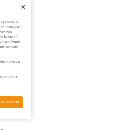
res pour nous
 pour analyser
avec nos
ns le cas où
 vous suivront
ront pendant
kies » prévu à
aucun cas ce
 les cookies