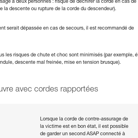
usage à deux personnes : risque de déchirer la corde en cas de
de la descente ou rupture de la corde du descendeur).
ent serait dépassée en cas de secours, il est recommandé de
s les risques de chute et choc sont minimisés (par exemple, é
endule, descente mal freinée, mise en tension brusque).
vre avec cordes rapportées
Lorsque la corde de contre-assurage de
la victime est en bon état, il est possible
de garder un second ASAP connecté à