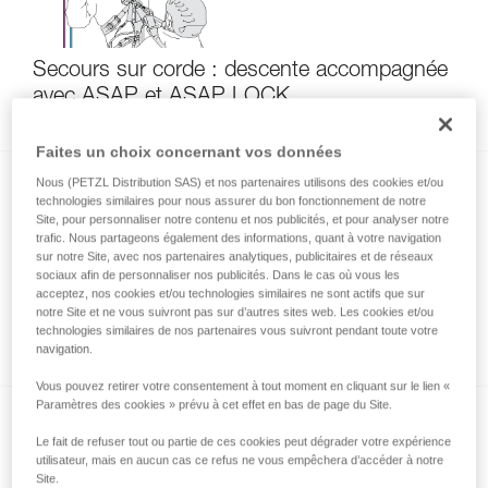
Secours sur corde : descente accompagnée
avec ASAP et ASAP LOCK
Faites un choix concernant vos données
Nous (PETZL Distribution SAS) et nos partenaires utilisons des cookies et/ou
technologies similaires pour nous assurer du bon fonctionnement de notre
Site, pour personnaliser notre contenu et nos publicités, et pour analyser notre
trafic. Nous partageons également des informations, quant à votre navigation
sur notre Site, avec nos partenaires analytiques, publicitaires et de réseaux
sociaux afin de personnaliser nos publicités. Dans le cas où vous les
acceptez, nos cookies et/ou technologies similaires ne sont actifs que sur
Utilisation d’ASAP et ASAP LOCK par grand
notre Site et ne vous suivront pas sur d’autres sites web. Les cookies et/ou
vent
technologies similaires de nos partenaires vous suivront pendant toute votre
navigation.
Vous pouvez retirer votre consentement à tout moment en cliquant sur le lien «
Paramètres des cookies » prévu à cet effet en bas de page du Site.
Le fait de refuser tout ou partie de ces cookies peut dégrader votre expérience
utilisateur, mais en aucun cas ce refus ne vous empêchera d’accéder à notre
Site.