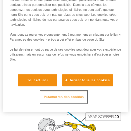
sociaux afin de personnaliser nos publicités. Dans le cas où vous les
acceptez, nos cookies et/ou technologies similaires ne sont actifs que sur
notre Site et ne vous suivront pas sur d’autres sites web. Les cookies et/ou
technologies similaires de nos partenaires vous suivront pendant toute votre
navigation.
Vous pouvez retirer votre consentement à tout moment en cliquant sur le lien «
Paramètres des cookies » prévu à cet effet en bas de page du Site.
Le fait de refuser tout ou partie de ces cookies peut dégrader votre expérience
utilisateur, mais en aucun cas ce refus ne vous empêchera d’accéder à notre
Site.
La longueur de l’ASAP’SORBER 40 offre au travailleur plus
de liberté de positionnement par rapport à la corde.
Tout refuser
Autoriser tous les cookies
Paramètres des cookies