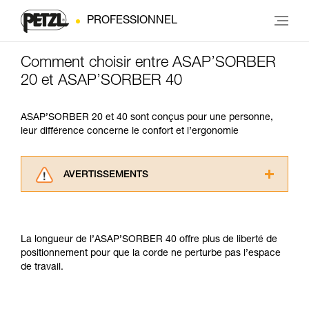
PROFESSIONNEL
Comment choisir entre ASAP’SORBER
20 et ASAP’SORBER 40
ASAP’SORBER 20 et 40 sont conçus pour une personne,
leur différence concerne le confort et l’ergonomie
AVERTISSEMENTS
Lisez attentivement les notices techniques des
produits utilisés dans ce conseil avant de le
consulter. Vous devez avoir compris les
La longueur de l’ASAP’SORBER 40 offre plus de liberté de
informations de la notice technique pour
positionnement pour que la corde ne perturbe pas l’espace
pouvoir comprendre ce complément
de travail.
d’informations.
Maîtriser ces techniques nécessite une
formation et un entraînement spécifique. Validez