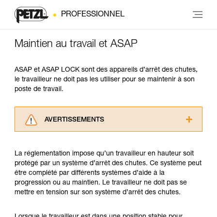
PROFESSIONNEL
Maintien au travail et ASAP
ASAP et ASAP LOCK sont des appareils d’arrêt des chutes,
le travailleur ne doit pas les utiliser pour se maintenir à son
poste de travail.
AVERTISSEMENTS
Lisez attentivement les notices techniques des
produits utilisés dans ce conseil avant de le
La réglementation impose qu’un travailleur en hauteur soit
consulter. Vous devez avoir compris les
protégé par un système d’arrêt des chutes. Ce système peut
informations de la notice technique pour
être complété par différents systèmes d’aide à la
pouvoir comprendre ce complément
progression ou au maintien. Le travailleur ne doit pas se
d’informations.
mettre en tension sur son système d’arrêt des chutes.
Maîtriser ces techniques nécessite une
formation et un entraînement spécifique. Validez
avec un professionnel votre capacité à refaire