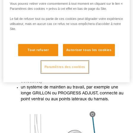
Vous pouvez retirer votre consentement à tout moment en cliquant sur le lien «
Paramètres des cookies » prévu à cet effet en bas de page du Site.
Le fait de refuser tout ou partie de ces cookies peut dégrader votre expérience
utilisateur, mais en aucun cas ce refus ne vous empêchera d’accéder à notre
Site.
Lorsque le travailleur n’est pas dans une situation stable, il
doit utiliser deux systèmes différenciés :
Tout refuser
Autoriser tous les cookies
un système d’arrêt des chutes (ASAP ou ASAP LOCK
Paramètres des cookies
dans notre cas, ou ABSORBICA, connecté au point
sternal ou dorsal du harnais, ou encore protections
collectives)
un système de maintien au travail, par exemple une
longe GRILLON ou PROGRESS ADJUST, connecté au
point ventral ou aux points latéraux du harnais.