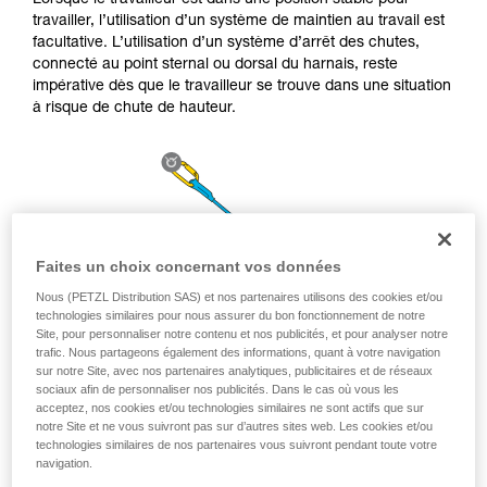
Lorsque le travailleur est dans une position stable pour
la manipulation, seul, en toute sécurité, avant
travailler, l’utilisation d’un système de maintien au travail est
de la reproduire en autonomie.
facultative. L’utilisation d’un système d’arrêt des chutes,
Nous donnons des exemples de techniques
connecté au point sternal ou dorsal du harnais, reste
liées à votre activité. Il peut en exister d’autres
impérative dès que le travailleur se trouve dans une situation
que nous ne décrivons pas ici.
à risque de chute de hauteur.
Faites un choix concernant vos données
Nous (PETZL Distribution SAS) et nos partenaires utilisons des cookies et/ou
technologies similaires pour nous assurer du bon fonctionnement de notre
Site, pour personnaliser notre contenu et nos publicités, et pour analyser notre
trafic. Nous partageons également des informations, quant à votre navigation
sur notre Site, avec nos partenaires analytiques, publicitaires et de réseaux
sociaux afin de personnaliser nos publicités. Dans le cas où vous les
acceptez, nos cookies et/ou technologies similaires ne sont actifs que sur
notre Site et ne vous suivront pas sur d’autres sites web. Les cookies et/ou
technologies similaires de nos partenaires vous suivront pendant toute votre
navigation.