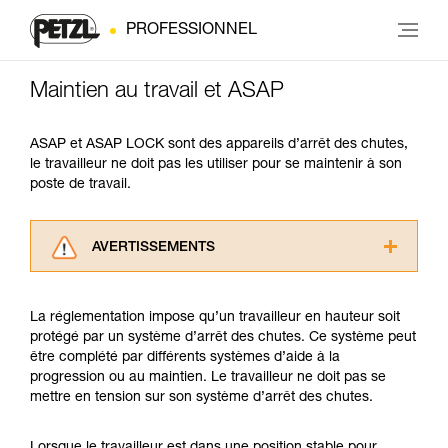
PROFESSIONNEL
Maintien au travail et ASAP
ASAP et ASAP LOCK sont des appareils d’arrêt des chutes,
le travailleur ne doit pas les utiliser pour se maintenir à son
poste de travail.
AVERTISSEMENTS
Lisez attentivement les notices techniques des
produits utilisés dans ce conseil avant de le
La réglementation impose qu’un travailleur en hauteur soit
consulter. Vous devez avoir compris les
protégé par un système d’arrêt des chutes. Ce système peut
informations de la notice technique pour
être complété par différents systèmes d’aide à la
pouvoir comprendre ce complément
progression ou au maintien. Le travailleur ne doit pas se
d’informations.
mettre en tension sur son système d’arrêt des chutes.
Maîtriser ces techniques nécessite une
formation et un entraînement spécifique. Validez
avec un professionnel votre capacité à refaire