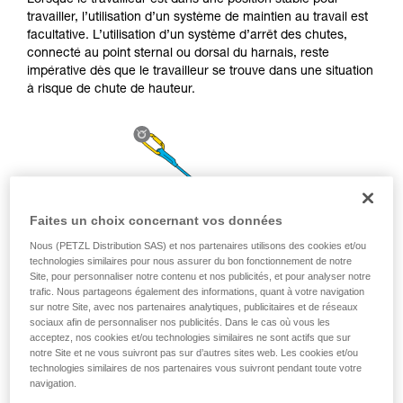
Lorsque le travailleur est dans une position stable pour
la manipulation, seul, en toute sécurité, avant
travailler, l’utilisation d’un système de maintien au travail est
de la reproduire en autonomie.
facultative. L’utilisation d’un système d’arrêt des chutes,
Nous donnons des exemples de techniques
connecté au point sternal ou dorsal du harnais, reste
liées à votre activité. Il peut en exister d’autres
impérative dès que le travailleur se trouve dans une situation
que nous ne décrivons pas ici.
à risque de chute de hauteur.
Faites un choix concernant vos données
Nous (PETZL Distribution SAS) et nos partenaires utilisons des cookies et/ou
technologies similaires pour nous assurer du bon fonctionnement de notre
Site, pour personnaliser notre contenu et nos publicités, et pour analyser notre
trafic. Nous partageons également des informations, quant à votre navigation
sur notre Site, avec nos partenaires analytiques, publicitaires et de réseaux
sociaux afin de personnaliser nos publicités. Dans le cas où vous les
acceptez, nos cookies et/ou technologies similaires ne sont actifs que sur
notre Site et ne vous suivront pas sur d’autres sites web. Les cookies et/ou
technologies similaires de nos partenaires vous suivront pendant toute votre
navigation.