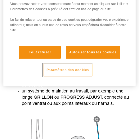
Vous pouvez retirer votre consentement à tout moment en cliquant sur le lien «
Paramètres des cookies » prévu à cet effet en bas de page du Site.
Le fait de refuser tout ou partie de ces cookies peut dégrader votre expérience
utilisateur, mais en aucun cas ce refus ne vous empêchera d’accéder à notre
Site.
Lorsque le travailleur n’est pas dans une situation stable, il
doit utiliser deux systèmes différenciés :
Tout refuser
Autoriser tous les cookies
un système d’arrêt des chutes (ASAP ou ASAP LOCK
Paramètres des cookies
dans notre cas, ou ABSORBICA, connecté au point
sternal ou dorsal du harnais, ou encore protections
collectives)
un système de maintien au travail, par exemple une
longe GRILLON ou PROGRESS ADJUST, connecté au
point ventral ou aux points latéraux du harnais.