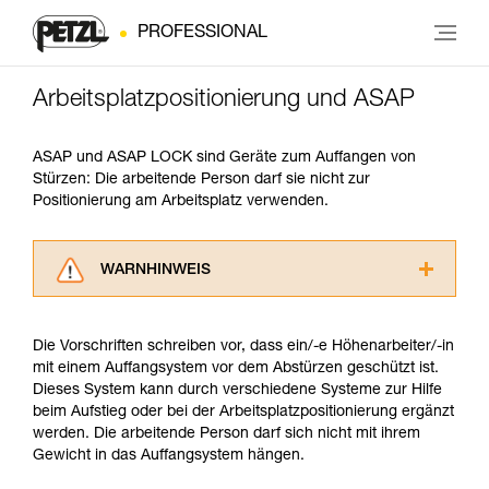
PROFESSIONAL
Arbeitsplatzpositionierung und ASAP
ASAP und ASAP LOCK sind Geräte zum Auffangen von
Stürzen: Die arbeitende Person darf sie nicht zur
Positionierung am Arbeitsplatz verwenden.
WARNHINWEIS
Lesen Sie die Gebrauchsanweisungen der
Produkte, um die es in diesem Tech Tipp geht,
Die Vorschriften schreiben vor, dass ein/-e Höhenarbeiter/-in
aufmerksam durch, bevor Sie diesen zu Rate
mit einem Auffangsystem vor dem Abstürzen geschützt ist.
ziehen. Um diese Zusatzinformationen
Dieses System kann durch verschiedene Systeme zur Hilfe
verstehen zu können, müssen Sie zuerst die in
beim Aufstieg oder bei der Arbeitsplatzpositionierung ergänzt
der Gebrauchsanweisung enthaltenen
werden. Die arbeitende Person darf sich nicht mit ihrem
Informationen richtig verstanden haben.
Gewicht in das Auffangsystem hängen.
Die Beherrschung dieser Techniken setzt eine
entsprechende Ausbildung und ein spezielles