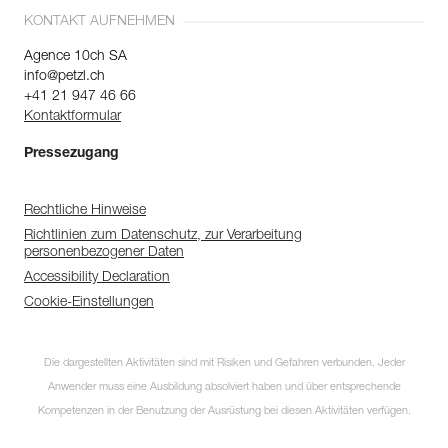
KONTAKT AUFNEHMEN
Agence 10ch SA
info@petzl.ch
+41 21 947 46 66
Kontaktformular
Pressezugang
Rechtliche Hinweise
Richtlinien zum Datenschutz, zur Verarbeitung
personenbezogener Daten
Accessibility Declaration
Cookie-Einstellungen
Die dargestellten Aktivitäten sind mit Risiken und Gefahren verbunden. Jeder
Anwender muss eine Ausbildung absolviert haben und über entsprechende
Kompetenzen in der Benutzung der Ausrüstung bei diesen Aktivitäten verfügen.