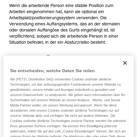
Training voraus. Prüfen Sie zusammen mit
Wenn die arbeitende Person eine stabile Position zum
einem Profi, ob Sie in der Lage sind, den
Arbeiten eingenommen hat, kann sie optional ein
Vorgang alleine sicher zu wiederholen, bevor
Arbeitsplatzpositionierungssystem verwenden. Die
Sie ihn eigenständig durchführen.
Verwendung eines Auffangsystems, das an der sternalen
Wir geben Beispiele für die mit Ihrer Aktivität
oder dorsalen Auffangöse des Gurts eingehängt ist, ist
verbundenen Techniken. Möglicherweise gibt es
verpflichtend, sobald sich die arbeitende Person in einer
noch andere Techniken, die hier nicht
Situation befindet, in der ein Absturzrisiko besteht.
beschrieben werden.
Sie entscheiden, welche Daten Sie teilen
Wir (PETZL Distribution SAS) verwenden Cookies und/oder ähnliche
Technologien, um das ordnungsgemäße Funktionieren unserer Website zu
gewährleisten, unsere Inhalte und Anzeigen individuell zu gestalten und
unseren Datenverkehr zu analysieren. Wir geben auch Informationen über Ihr
Surfverhalten auf unserer Website an unsere Analyse-, Werbe- und Social-
Media-Partner weiter, um unsere Werbung anzupassen. Wenn Sie diese
akzeptieren, sind unsere Cookies und/oder ähnliche Technologien nur auf
unserer Website aktiv und verfolgen Sie nicht auf andere Websites. Die
Cookies und/oder ähnliche Technologien unserer Partner werden Sie während
Ihres gesamten Surfens verfolgen. Sie können Ihre Einwilligung jederzeit
widerrufen, indem Sie auf den Link „Cookie-Einstellungen“ klicken, der sich am
unteren Rand der Website befindet. Die Ablehnung aller oder eines Teils dieser