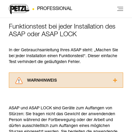
PROFESSIONAL
Funktionstest bei jeder Installation des
ASAP oder ASAP LOCK
In der Gebrauchsanleitung Ihres ASAP steht: „Machen Sie
bei jeder Installation einen Funktionstest“. Dieser einfache
Test verhindert die geläufigsten Fehler.
WARNHINWEIS
Lesen Sie die Gebrauchsanweisungen der
Produkte, um die es in diesem Tech Tipp geht,
aufmerksam durch, bevor Sie diesen zu Rate
ASAP und ASAP LOCK sind Geräte zum Auffangen von
ziehen. Um diese Zusatzinformationen
Stürzen: Sie tragen nicht das Gewicht der anwendenden
verstehen zu können, müssen Sie zuerst die in
Person während der Fortbewegung oder der Arbeit und
der Gebrauchsanweisung enthaltenen
dürfen ausschließlich zum Auffangen eines möglichen
Informationen richtig verstanden haben.