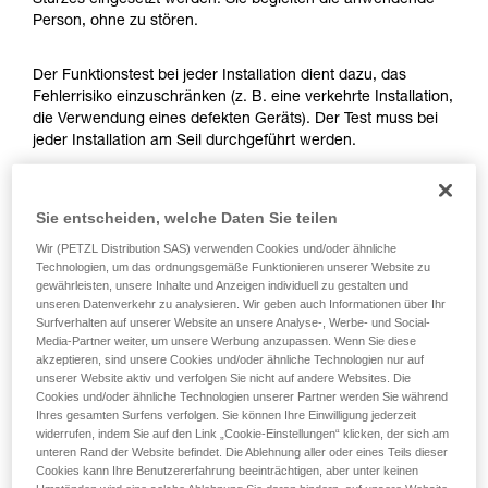
Sturzes eingesetzt werden. Sie begleiten die anwendende
Die Beherrschung dieser Techniken setzt eine
Person, ohne zu stören.
entsprechende Ausbildung und ein spezielles
Training voraus. Prüfen Sie zusammen mit
einem Profi, ob Sie in der Lage sind, den
Der Funktionstest bei jeder Installation dient dazu, das
Vorgang alleine sicher zu wiederholen, bevor
Fehlerrisiko einzuschränken (z. B. eine verkehrte Installation,
Sie ihn eigenständig durchführen.
die Verwendung eines defekten Geräts). Der Test muss bei
Wir geben Beispiele für die mit Ihrer Aktivität
jeder Installation am Seil durchgeführt werden.
verbundenen Techniken. Möglicherweise gibt es
noch andere Techniken, die hier nicht
Vergewissern Sie sich beim ASAP LOCK vor der
beschrieben werden.
Sie entscheiden, welche Daten Sie teilen
Durchführung des Tests, dass die LOCK-Funktion deaktiviert
ist.
Wir (PETZL Distribution SAS) verwenden Cookies und/oder ähnliche
Technologien, um das ordnungsgemäße Funktionieren unserer Website zu
gewährleisten, unsere Inhalte und Anzeigen individuell zu gestalten und
Nachdem Sie das ASAP oder ASAP LOCK am Seil
unseren Datenverkehr zu analysieren. Wir geben auch Informationen über Ihr
angebracht haben, lassen Sie das Gerät ruckartig nach
Surfverhalten auf unserer Website an unsere Analyse-, Werbe- und Social-
unten laufen. Mit einer schnellen Handbewegung kann leicht
Media-Partner weiter, um unsere Werbung anzupassen. Wenn Sie diese
eine Geschwindigkeit von 2 m/s erreicht werden. Dabei
akzeptieren, sind unsere Cookies und/oder ähnliche Technologien nur auf
unserer Website aktiv und verfolgen Sie nicht auf andere Websites. Die
sollte das Gerät blockieren. Wenn es nicht blockiert,
Cookies und/oder ähnliche Technologien unserer Partner werden Sie während
überprüfen Sie Ihre Installation oder kontrollieren Sie den
Ihres gesamten Surfens verfolgen. Sie können Ihre Einwilligung jederzeit
Zustand des Geräts.
widerrufen, indem Sie auf den Link „Cookie-Einstellungen“ klicken, der sich am
unteren Rand der Website befindet. Die Ablehnung aller oder eines Teils dieser
Cookies kann Ihre Benutzererfahrung beeinträchtigen, aber unter keinen