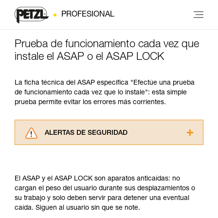
PROFESIONAL
Prueba de funcionamiento cada vez que
instale el ASAP o el ASAP LOCK
La ficha técnica del ASAP especifica "Efectúe una prueba
de funcionamiento cada vez que lo instale": esta simple
prueba permite evitar los errores más corrientes.
ALERTAS DE SEGURIDAD
Lea atentamente las fichas técnicas de los
productos utilizados en este consejo antes de
consultarlo. Usted debe comprender la
El ASAP y el ASAP LOCK son aparatos anticaídas: no
información de la ficha técnica para poder
cargan el peso del usuario durante sus desplazamientos o
comprender este complemento informativo.
su trabajo y solo deben servir para detener una eventual
Dominar estas técnicas requiere una formación
caída. Siguen al usuario sin que se note.
y un entrenamiento específico. Confirme a