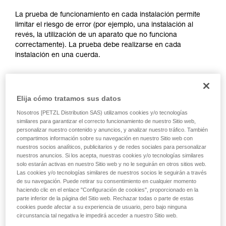
través de un profesional su capacidad para
ejecutar estas técnicas, solo y con total
La prueba de funcionamiento en cada instalación permite
seguridad, antes de ejecutarlas de forma
limitar el riesgo de error (por ejemplo, una instalación al
autónoma.
revés, la utilización de un aparato que no funciona
Damos ejemplos de técnicas relacionadas con
correctamente). La prueba debe realizarse en cada
su actividad. Pueden existir otras que no
instalación en una cuerda.
describimos aquí.
Para el ASAP LOCK, compruebe que la función LOCK no
esté activada antes de hacer la prueba.
Elija cómo tratamos sus datos
Nosotros [PETZL Distribution SAS) utilizamos cookies y/o tecnologías
Una vez el ASAP o ASAP LOCK colocado en la cuerda, haga
similares para garantizar el correcto funcionamiento de nuestro Sitio web,
deslizar su aparato bruscamente hacia abajo. Un
personalizar nuestro contenido y anuncios, y analizar nuestro tráfico. También
movimiento rápido de la mano permite alcanzar fácilmente la
compartimos información sobre su navegación en nuestro Sitio web con
velocidad de 2 m/s, el aparato debe bloquear. Si no bloquea,
nuestros socios analíticos, publicitarios y de redes sociales para personalizar
nuestros anuncios. Si los acepta, nuestras cookies y/o tecnologías similares
compruebe su instalación o inspeccione el estado del
solo estarán activas en nuestro Sitio web y no le seguirán en otros sitios web.
aparato.
Las cookies y/o tecnologías similares de nuestros socios le seguirán a través
de su navegación. Puede retirar su consentimiento en cualquier momento
haciendo clic en el enlace "Configuración de cookies", proporcionado en la
parte inferior de la página del Sitio web. Rechazar todas o parte de estas
cookies puede afectar a su experiencia de usuario, pero bajo ninguna
circunstancia tal negativa le impedirá acceder a nuestro Sitio web.