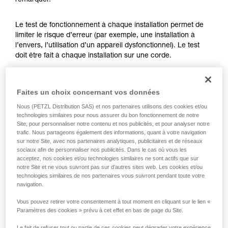
remarquer.
formation et un entraînement spécifique. Validez
avec un professionnel votre capacité à refaire
la manipulation, seul, en toute sécurité, avant
Le test de fonctionnement à chaque installation permet de
de la reproduire en autonomie.
limiter le risque d’erreur (par exemple, une installation à
Nous donnons des exemples de techniques
l’envers, l’utilisation d’un appareil dysfonctionnel). Le test
liées à votre activité. Il peut en exister d’autres
doit être fait à chaque installation sur une corde.
que nous ne décrivons pas ici.
Pour l’ASAP LOCK, vérifiez que la fonction LOCK n’est pas
Faites un choix concernant vos données
activée avant de faire le test.
Nous (PETZL Distribution SAS) et nos partenaires utilisons des cookies et/ou
technologies similaires pour nous assurer du bon fonctionnement de notre
Une fois l’ASAP ou ASAP LOCK placé sur la corde, faites
Site, pour personnaliser notre contenu et nos publicités, et pour analyser notre
coulisser votre appareil brusquement vers le bas. Un
trafic. Nous partageons également des informations, quant à votre navigation
mouvement rapide de la main permet d’atteindre facilement
sur notre Site, avec nos partenaires analytiques, publicitaires et de réseaux
la vitesse de 2 m/s, l’appareil doit bloquer. S’il ne bloque pas,
sociaux afin de personnaliser nos publicités. Dans le cas où vous les
vérifiez votre installation ou inspectez l’état de l’appareil.
acceptez, nos cookies et/ou technologies similaires ne sont actifs que sur
notre Site et ne vous suivront pas sur d’autres sites web. Les cookies et/ou
technologies similaires de nos partenaires vous suivront pendant toute votre
navigation.
Vous pouvez retirer votre consentement à tout moment en cliquant sur le lien «
Paramètres des cookies » prévu à cet effet en bas de page du Site.
Le fait de refuser tout ou partie de ces cookies peut dégrader votre expérience