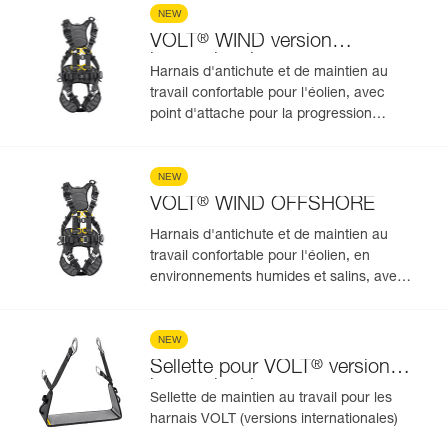
NEW
®
VOLT
WIND version
internationale
Harnais d'antichute et de maintien au
travail confortable pour l'éolien, avec
point d'attache pour la progression
verticale sur rail ou sur câble. 5 points
NEW
®
VOLT
WIND OFFSHORE
Harnais d'antichute et de maintien au
travail confortable pour l'éolien, en
environnements humides et salins, avec
point d'attache pour la progression
verticale sur rail ou sur câble. 5 points
NEW
®
Sellette pour VOLT
version
internationale
Sellette de maintien au travail pour les
harnais VOLT (versions internationales)