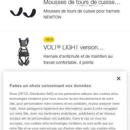
Mousses de tours de cuisse
®
pour harnais NEWTON
Mousses de tours de cuisse pour harnais
NEWTON
NEW
®
VOLT
LIGHT version
européenne
Harnais d'antichute et de maintien au
travail confortable. 4 points
NEW
Faites un choix concernant vos données
®
VOLT
LIGHT version
Nous (PETZL Distribution SAS) et nos partenaires utilisons des cookies et/ou
internationale
Harnais d'antichute et de maintien au
technologies similaires pour nous assurer du bon fonctionnement de notre
Site, pour personnaliser notre contenu et nos publicités, et pour analyser notre
travail confortable. 4 points
trafic. Nous partageons également des informations, quant à votre navigation
sur notre Site, avec nos partenaires analytiques, publicitaires et de réseaux
sociaux afin de personnaliser nos publicités. Dans le cas où vous les
NEW
acceptez, nos cookies et/ou technologies similaires ne sont actifs que sur
notre Site et ne vous suivront pas sur d’autres sites web. Les cookies et/ou
®