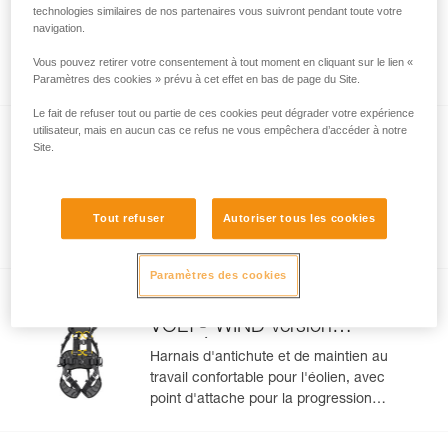
VOLT
version européenne
technologies similaires de nos partenaires vous suivront pendant toute votre
navigation.
Harnais d'antichute et de maintien au
travail confortable, avec point d'attache
Vous pouvez retirer votre consentement à tout moment en cliquant sur le lien «
pour la progression verticale sur rail ou
Paramètres des cookies » prévu à cet effet en bas de page du Site.
sur câble. 5 points
Le fait de refuser tout ou partie de ces cookies peut dégrader votre expérience
utilisateur, mais en aucun cas ce refus ne vous empêchera d’accéder à notre
NEW
Site.
®
VOLT
version internationale
Harnais d'antichute et de maintien au
travail confortable, avec point d'attache
Tout refuser
Autoriser tous les cookies
pour la progression verticale sur rail ou
sur câble. 5 points
Paramètres des cookies
NEW
®
VOLT
WIND version
européenne
Harnais d'antichute et de maintien au
travail confortable pour l'éolien, avec
point d'attache pour la progression
verticale sur rail ou sur câble. 5 points