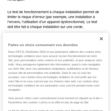
remarquer.
formation et un entraînement spécifique. Validez
avec un professionnel votre capacité à refaire
la manipulation, seul, en toute sécurité, avant
Le test de fonctionnement à chaque installation permet de
de la reproduire en autonomie.
limiter le risque d’erreur (par exemple, une installation à
Nous donnons des exemples de techniques
l’envers, l’utilisation d’un appareil dysfonctionnel). Le test
liées à votre activité. Il peut en exister d’autres
doit être fait à chaque installation sur une corde.
que nous ne décrivons pas ici.
Pour l’ASAP LOCK, vérifiez que la fonction LOCK n’est pas
Faites un choix concernant vos données
activée avant de faire le test.
Nous (PETZL Distribution SAS) et nos partenaires utilisons des cookies et/ou
technologies similaires pour nous assurer du bon fonctionnement de notre
Une fois l’ASAP ou ASAP LOCK placé sur la corde, faites
Site, pour personnaliser notre contenu et nos publicités, et pour analyser notre
coulisser votre appareil brusquement vers le bas. Un
trafic. Nous partageons également des informations, quant à votre navigation
mouvement rapide de la main permet d’atteindre facilement
sur notre Site, avec nos partenaires analytiques, publicitaires et de réseaux
la vitesse de 2 m/s, l’appareil doit bloquer. S’il ne bloque pas,
sociaux afin de personnaliser nos publicités. Dans le cas où vous les
vérifiez votre installation ou inspectez l’état de l’appareil.
acceptez, nos cookies et/ou technologies similaires ne sont actifs que sur
notre Site et ne vous suivront pas sur d’autres sites web. Les cookies et/ou
technologies similaires de nos partenaires vous suivront pendant toute votre
navigation.
Vous pouvez retirer votre consentement à tout moment en cliquant sur le lien «
Paramètres des cookies » prévu à cet effet en bas de page du Site.
Le fait de refuser tout ou partie de ces cookies peut dégrader votre expérience