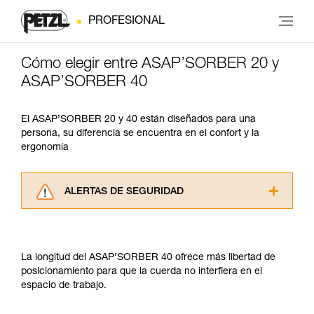
PROFESIONAL
Cómo elegir entre ASAP’SORBER 20 y
ASAP’SORBER 40
El ASAP’SORBER 20 y 40 están diseñados para una
persona, su diferencia se encuentra en el confort y la
ergonomía
ALERTAS DE SEGURIDAD
Lea atentamente las fichas técnicas de los
productos utilizados en este consejo antes de
consultarlo. Usted debe comprender la
La longitud del ASAP’SORBER 40 ofrece más libertad de
información de la ficha técnica para poder
posicionamiento para que la cuerda no interfiera en el
comprender este complemento informativo.
espacio de trabajo.
Dominar estas técnicas requiere una formación
y un entrenamiento específico. Confirme a