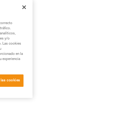
correcto
tráfico.
nalíticos,
ies y/o
b. Las cookies
u
orcionado en la
su experiencia
 las cookies