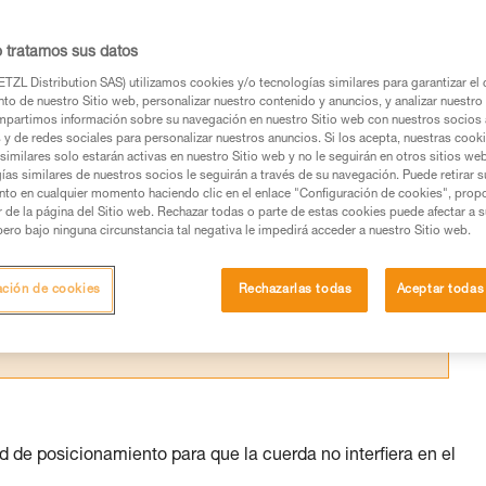
ñados para una persona, su diferencia se
ía
o tratamos sus datos
TZL Distribution SAS) utilizamos cookies y/o tecnologías similares para garantizar el 
to de nuestro Sitio web, personalizar nuestro contenido y anuncios, y analizar nuestro 
partimos información sobre su navegación en nuestro Sitio web con nuestros socios a
s y de redes sociales para personalizar nuestros anuncios. Si los acepta, nuestras cook
similares solo estarán activas en nuestro Sitio web y no le seguirán en otros sitios we
os productos utilizados en este consejo antes de
ías similares de nuestros socios le seguirán a través de su navegación. Puede retirar s
ormación de la ficha técnica para poder comprender
nto en cualquier momento haciendo clic en el enlace "Configuración de cookies", prop
or de la página del Sitio web. Rechazar todas o parte de estas cookies puede afectar a 
pero bajo ninguna circunstancia tal negativa le impedirá acceder a nuestro Sitio web.
mación y un entrenamiento específico. Confirme a
ejecutar estas técnicas, solo y con total seguridad,
ación de cookies
Rechazarlas todas
Aceptar todas
con su actividad. Pueden existir otras que no
de posicionamiento para que la cuerda no interfiera en el