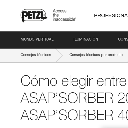
PROFESIONA
MUNDO VERTICAL
ILUMINACIÓN
CONS
Consejos técnicos
Consejos técnicos por producto
Cómo elegir entre
ASAP’SORBER 2
ASAP’SORBER 4