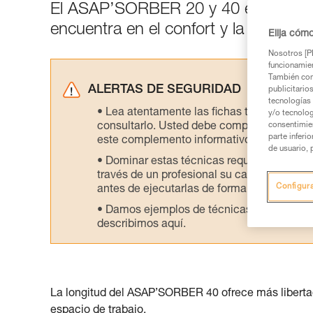
El ASAP’SORBER 20 y 40 están dise
encuentra en el confort y la ergonom
Elija cóm
Nosotros [PE
funcionamien
También com
ALERTAS DE SEGURIDAD
publicitario
tecnologías 
Lea atentamente las fichas técnicas de l
y/o tecnolog
consultarlo. Usted debe comprender la inf
consentimie
parte inferi
este complemento informativo.
de usuario, 
Dominar estas técnicas requiere una for
través de un profesional su capacidad para 
Configur
antes de ejecutarlas de forma autónoma.
Damos ejemplos de técnicas relacionadas 
describimos aquí.
La longitud del ASAP’SORBER 40 ofrece más libertad 
espacio de trabajo.