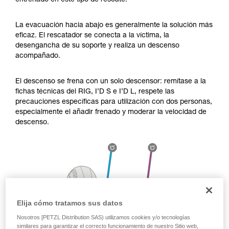
entrenado en este tipo de rescate.
través de un profesional su capacidad para
ejecutar estas técnicas, solo y con total
seguridad, antes de ejecutarlas de forma
La evacuación hacia abajo es generalmente la solución más
autónoma.
eficaz. El rescatador se conecta a la víctima, la
Damos ejemplos de técnicas relacionadas con
desengancha de su soporte y realiza un descenso
su actividad. Pueden existir otras que no
acompañado.
describimos aquí.
El descenso se frena con un solo descensor: remítase a la
fichas técnicas del RIG, I’D S e I’D L, respete las
precauciones específicas para utilización con dos personas,
especialmente el añadir frenado y moderar la velocidad de
descenso.
Elija cómo tratamos sus datos
Nosotros [PETZL Distribution SAS) utilizamos cookies y/o tecnologías
similares para garantizar el correcto funcionamiento de nuestro Sitio web,