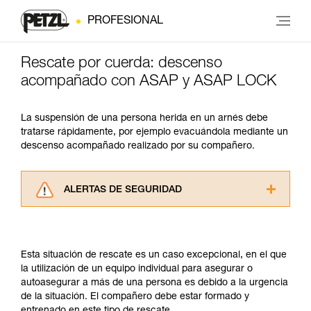
PROFESIONAL
Rescate por cuerda: descenso
acompañado con ASAP y ASAP LOCK
La suspensión de una persona herida en un arnés debe
tratarse rápidamente, por ejemplo evacuándola mediante un
descenso acompañado realizado por su compañero.
ALERTAS DE SEGURIDAD
Lea atentamente las fichas técnicas de los
productos utilizados en este consejo antes de
consultarlo. Usted debe comprender la
Esta situación de rescate es un caso excepcional, en el que
información de la ficha técnica para poder
la utilización de un equipo individual para asegurar o
comprender este complemento informativo.
autoasegurar a más de una persona es debido a la urgencia
Dominar estas técnicas requiere una formación
de la situación. El compañero debe estar formado y
y un entrenamiento específico. Confirme a