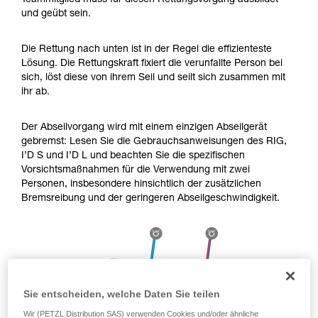
Teammitglied muss für diesen Rettungsvorgang ausbildet
Die Beherrschung dieser Techniken setzt eine
und geübt sein.
entsprechende Ausbildung und ein spezielles
Training voraus. Prüfen Sie zusammen mit
einem Profi, ob Sie in der Lage sind, den
Die Rettung nach unten ist in der Regel die effizienteste
Vorgang alleine sicher zu wiederholen, bevor
Lösung. Die Rettungskraft fixiert die verunfallte Person bei
Sie ihn eigenständig durchführen.
sich, löst diese von ihrem Seil und seilt sich zusammen mit
Wir geben Beispiele für die mit Ihrer Aktivität
ihr ab.
verbundenen Techniken. Möglicherweise gibt es
noch andere Techniken, die hier nicht
Der Abseilvorgang wird mit einem einzigen Abseilgerät
beschrieben werden.
gebremst: Lesen Sie die Gebrauchsanweisungen des RIG,
I’D S und I’D L und beachten Sie die spezifischen
Vorsichtsmaßnahmen für die Verwendung mit zwei
Personen, insbesondere hinsichtlich der zusätzlichen
Bremsreibung und der geringeren Abseilgeschwindigkeit.
Sie entscheiden, welche Daten Sie teilen
Wir (PETZL Distribution SAS) verwenden Cookies und/oder ähnliche