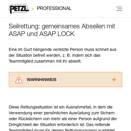
PROFESSIONAL
Seilrettung: gemeinsames Abseilen mit
ASAP und ASAP LOCK
Eine im Gurt hängende verletzte Person muss schnell aus
der Situation befreit werden, z. B. indem sich das
Teammitglied zusammen mit ihr abseilt.
WARNHINWEIS
Lesen Sie die Gebrauchsanweisungen der
Produkte, um die es in diesem Tech Tipp geht,
aufmerksam durch, bevor Sie diesen zu Rate
Diese Rettungssituation ist ein Ausnahmefall, in dem die
ziehen. Um diese Zusatzinformationen
Verwendung einer persönlichen Ausrüstung zum Sichern
verstehen zu können, müssen Sie zuerst die in
oder Rücksichern von mehr als einer Person aufgrund der
der Gebrauchsanweisung enthaltenen
Dringlichkeit der Situation erforderlich ist. Das rettende
Informationen richtig verstanden haben.