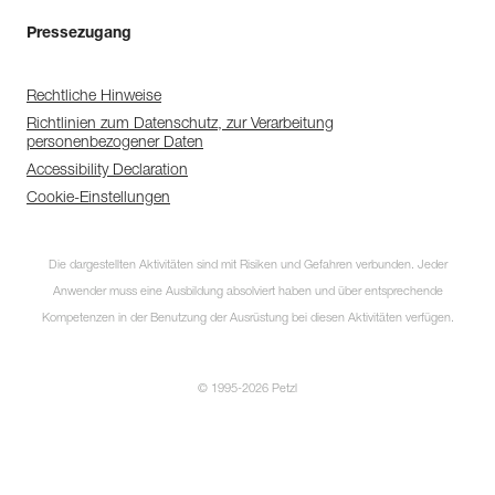
Pressezugang
Rechtliche Hinweise
Richtlinien zum Datenschutz, zur Verarbeitung
personenbezogener Daten
Accessibility Declaration
Cookie-Einstellungen
Die dargestellten Aktivitäten sind mit Risiken und Gefahren verbunden. Jeder
Anwender muss eine Ausbildung absolviert haben und über entsprechende
Kompetenzen in der Benutzung der Ausrüstung bei diesen Aktivitäten verfügen.
© 1995-2026 Petzl