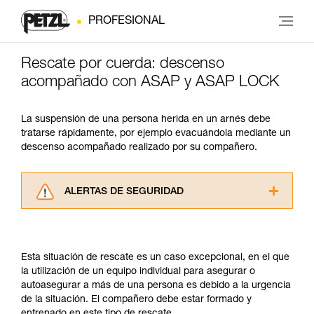
PROFESIONAL
Rescate por cuerda: descenso
acompañado con ASAP y ASAP LOCK
La suspensión de una persona herida en un arnés debe
tratarse rápidamente, por ejemplo evacuándola mediante un
descenso acompañado realizado por su compañero.
ALERTAS DE SEGURIDAD
Lea atentamente las fichas técnicas de los
productos utilizados en este consejo antes de
consultarlo. Usted debe comprender la
Esta situación de rescate es un caso excepcional, en el que
información de la ficha técnica para poder
la utilización de un equipo individual para asegurar o
comprender este complemento informativo.
autoasegurar a más de una persona es debido a la urgencia
Dominar estas técnicas requiere una formación
de la situación. El compañero debe estar formado y
y un entrenamiento específico. Confirme a