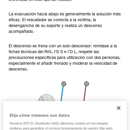
entrenado en este tipo de rescate.
través de un profesional su capacidad para
ejecutar estas técnicas, solo y con total
seguridad, antes de ejecutarlas de forma
La evacuación hacia abajo es generalmente la solución más
autónoma.
eficaz. El rescatador se conecta a la víctima, la
Damos ejemplos de técnicas relacionadas con
desengancha de su soporte y realiza un descenso
su actividad. Pueden existir otras que no
acompañado.
describimos aquí.
El descenso se frena con un solo descensor: remítase a la
fichas técnicas del RIG, I’D S e I’D L, respete las
precauciones específicas para utilización con dos personas,
especialmente el añadir frenado y moderar la velocidad de
descenso.
Elija cómo tratamos sus datos
Nosotros [PETZL Distribution SAS) utilizamos cookies y/o tecnologías
similares para garantizar el correcto funcionamiento de nuestro Sitio web,