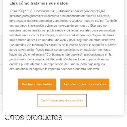
para ser utilizado. Está compuesto por un anticaídas
Elija cómo tratamos sus datos
deslizante ASAP, un absorbedor de energía y dos
Nosotros [PETZL Distribution SAS) utilizamos cookies y/o tecnologías
mosquetones OK TRIACT-LOCK con barra de sujeción
similares para garantizar el correcto funcionamiento de nuestro Sitio web,
CAPTIV. Este kit está disponible en tres versiones en función
personalizar nuestro contenido y anuncios, y analizar nuestro tráfico. También
de sus necesidades y utilizaciones.
compartimos información sobre su navegación en nuestro Sitio web con
nuestros socios analíticos, publicitarios y de redes sociales para personalizar
nuestros anuncios. Si los acepta, nuestras cookies y/o tecnologías similares
solo estarán activas en nuestro Sitio web y no le seguirán en otros sitios web.
Descripción
Las cookies y/o tecnologías similares de nuestros socios le seguirán a través
de su navegación. Puede retirar su consentimiento en cualquier momento
haciendo clic en el enlace "Configuración de cookies", proporcionado en la
Kit premontado, compuesto por un anticaídas deslizante
Características técnicas
parte inferior de la página del Sitio web. Rechazar todas o parte de estas
ASAP, un absorbedor de energía y dos mosquetones OK
cookies puede afectar a su experiencia de usuario, pero bajo ninguna
TRIACT-LOCK y disponible en tres versiones:
circunstancia tal negativa le impedirá acceder a nuestro Sitio web.
Compatibilidad de la cuerda: 10 a 13 mm
Información técnica
- Con un absorbedor de energía ASAP’SORBER 20
Certificaciones: CE EN 12841 type A, CE EN 353-2
(B070DA00).
Ficha técnica
- Un absorbedor de energía ASAP’SORBER de 40
Rechazarlas todas
Aceptar todas las cookies
CE EN 12841 tipo A utilizado con un absorbedor de
Inspección
Descargar el pdf technical-notice-ASAP-3
(B070DA01).
energía ASAP’SORBER 20/40 o ASAP’SORBER AXESS,
Descargar el pdf technical-notice-ASAP-SORBER-3
- Con un absorbedor de energía ASAP’SORBER AXESS
una cuerda CE EN 1891 tipo A de 10 a 13 mm y un
(B070DA02).
Configuración de cookies
Declaración de conformidad
mosquetón OK TRIACT-LOCK
Descargar el pdf UE-declaration-B070AB00-ASAP
Anticaídas deslizante para cuerda:
CE EN 353-2 utilizado con un absorbedor de energía
Descargar el pdf EU-Declaration-ASAPSORBER-L071
- Detiene las caídas y descensos no controlados con una
Otros productos
ASAP’SORBER 20/40 o ASAP’SORBER AXESS, una
Descargar el pdf UE-Declaration-M33A TL-TLN-OK
velocidad superior a dos metros por segundo.
cuerda AXIS 11 mm con dos terminales cosidos y un
TRIACT LOCK
- Se bloquea en la cuerda incluso si el usuario agarra el