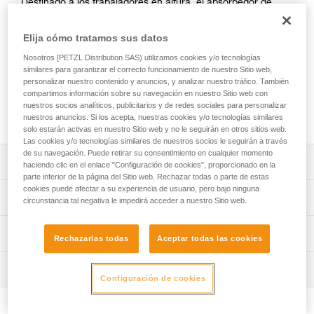
Destinado a los trabajadores en altura, el absorbedor de
energía ASAP’SORBER se utiliza con un anticaídas
deslizante ASAP o ASAP LOCK. Le permite trabajar
Elija cómo tratamos sus datos
separado de la cuerda para protegerla durante las fases de
Nosotros [PETZL Distribution SAS) utilizamos cookies y/o tecnologías
trabajo. Equipado con una cinta de desgarro, situada en una
similares para garantizar el correcto funcionamiento de nuestro Sitio web,
funda que se puede abrir y reemplazar, el absorbedor está
personalizar nuestro contenido y anuncios, y analizar nuestro tráfico. También
protegido de la abrasión. Está disponible en dos longitudes
compartimos información sobre su navegación en nuestro Sitio web con
para escoger el mejor compromiso entre reducción de la
nuestros socios analíticos, publicitarios y de redes sociales para personalizar
altura de la caída y trabajo separado de la cuerda.
nuestros anuncios. Si los acepta, nuestras cookies y/o tecnologías similares
solo estarán activas en nuestro Sitio web y no le seguirán en otros sitios web.
Las cookies y/o tecnologías similares de nuestros socios le seguirán a través
de su navegación. Puede retirar su consentimiento en cualquier momento
Descripción
haciendo clic en el enlace "Configuración de cookies", proporcionado en la
parte inferior de la página del Sitio web. Rechazar todas o parte de estas
cookies puede afectar a su experiencia de usuario, pero bajo ninguna
Se utiliza únicamente con un anticaídas deslizante ASAP
Características técnicas
circunstancia tal negativa le impedirá acceder a nuestro Sitio web.
o ASAP LOCK para formar un sistema anticaídas.
Absorbedor de energía ultracompacto, resistente y
Certificaciones: CE EN 353-2 ou EN 12841 tipo A utilizado
Información técnica
Rechazarlas todas
Aceptar todas las cookies
práctico:
con ASAP o ASAP LOCK, ANSI Z359.13 6 feet, ANSI
- Permite un seguimiento óptimo de su aparato anticaídas
359.15 y GB 24537
Ficha técnica
gracias a su cinta flexible.
Inspección
Descargar el pdf technical-notice-ASAP-SORBER-3
Materiales: poliamida y poliéster
Configuración de cookies
- Cinta de desgarro protegida de la abrasión y
Declaración de conformidad
Procedimiento de revisión del EPI
proyecciones gracias a su funda de tejido resistente.
Características por referencia
Descargar el pdf EU-Declaration-ASAPSORBER-L071
Descargar el pdf verif EPI-ASAP'SORBER-procedure-ES
- Funda con cierre que facilita las revisiones periódicas.