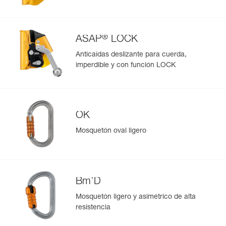
Consulte el historial de un producto desde su fecha de
fabricación.
®
ASAP
LOCK
Más información
Anticaídas deslizante para cuerda,
imperdible y con función LOCK
OK
Mosquetón oval ligero
Bm’D
Mosquetón ligero y asimétrico de alta
resistencia