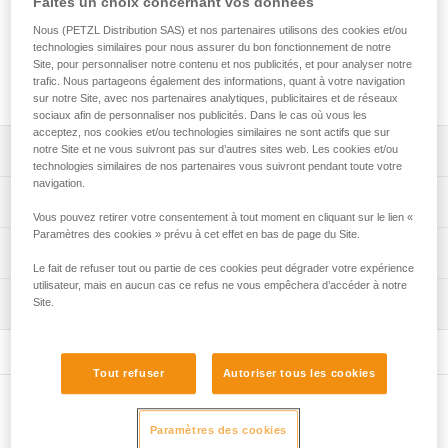
Faites un choix concernant vos données
prêt à l'emploi. Il se compose d’un antichute mobile ASAP,
d’un absorbeur d’énergie et de deux mousquetons OK
Nous (PETZL Distribution SAS) et nos partenaires utilisons des cookies et/ou
TRIACT-LOCK avec barrette de maintien CAPTIV. Ce kit est
technologies similaires pour nous assurer du bon fonctionnement de notre
disponible en trois versions, en fonction de vos besoins et
Site, pour personnaliser notre contenu et nos publicités, et pour analyser notre
trafic. Nous partageons également des informations, quant à votre navigation
utilisations.
sur notre Site, avec nos partenaires analytiques, publicitaires et de réseaux
sociaux afin de personnaliser nos publicités. Dans le cas où vous les
acceptez, nos cookies et/ou technologies similaires ne sont actifs que sur
Descriptif
notre Site et ne vous suivront pas sur d’autres sites web. Les cookies et/ou
technologies similaires de nos partenaires vous suivront pendant toute votre
navigation.
Kit pré-assemblé, composé d'un antichute ASAP, d'un
Spécifications techniques
absorbeur d'énergie et de deux mousquetons OK TRIACT-
Vous pouvez retirer votre consentement à tout moment en cliquant sur le lien «
LOCK et disponible en trois versions :
Paramètres des cookies » prévu à cet effet en bas de page du Site.
Compatibilité corde: 10 à 13 mm
Informations techniques
- avec un absorbeur d'énergie ASAP'SORBER 20
Le fait de refuser tout ou partie de ces cookies peut dégrader votre expérience
Certification(s): CE EN 12841 type A, CE EN 353-2
(B070DA00),
utilisateur, mais en aucun cas ce refus ne vous empêchera d’accéder à notre
Notice
- avec un absorbeur d'énergie ASAP'SORBER 40
CE EN 12841 type A en utilisation avec un absorbeur
Inspection
Site.
Télécharger le pdf technical-notice-ASAP-3
(B070DA01),
d'énergie ASAP'SORBER 20/40 ou ASAP'SORBER
Télécharger le pdf technical-notice-ASAP-SORBER-3
- avec un absorbeur d'énergie ASAP'SORBER AXESS
AXESS, une corde CE EN 1891 type A de 10 à 13 mm et
(B070DA02).
Déclaration de conformité
un mousqueton OK TRIACT-LOCK
Tout refuser
Autoriser tous les cookies
Télécharger le pdf UE-declaration-B070AB00-ASAP
Antichute mobile sur corde :
CE EN 353-2 en utilisation avec un absorbeur d'énergie
Télécharger le pdf EU-Declaration-ASAPSORBER-L071
- arrête les chutes et descentes non contrôlées dont la
Autres produits
ASAP'SORBER 20/40 ou ASAP'SORBER AXESS, une
Télécharger le pdf UE-Declaration-M33A TL-TLN-OK
vitesse dépasse deux mètres par seconde,
corde AXIS 11 mm avec deux terminaisons cousues et un
Paramètres des cookies
TRIACT LOCK
- se bloque sur la corde même si vous attrapez l’appareil