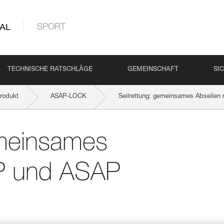
AL
SPORT
TECHNISCHE RATSCHLÄGE
GEMEINSCHAFT
SI
rodukt
ASAP-LOCK
Seilrettung: gemeinsames Abseile
emeinsames
AP und ASAP