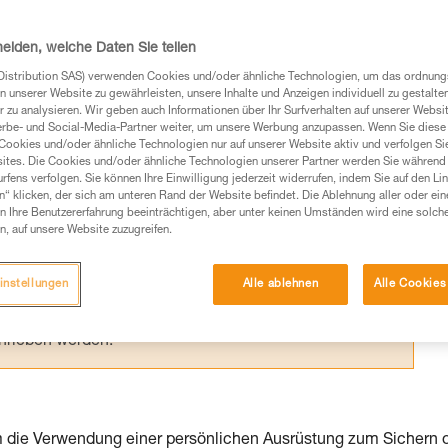
on muss schnell aus der Situation befreit
tglied zusammen mit ihr abseilt.
heiden, welche Daten Sie teilen
Distribution SAS) verwenden Cookies und/oder ähnliche Technologien, um das ordnu
n unserer Website zu gewährleisten, unsere Inhalte und Anzeigen individuell zu gestalte
 zu analysieren. Wir geben auch Informationen über Ihr Surfverhalten auf unserer Websi
erbe- und Social-Media-Partner weiter, um unsere Werbung anzupassen. Wenn Sie diese 
Cookies und/oder ähnliche Technologien nur auf unserer Website aktiv und verfolgen Sie
Produkte, um die es in diesem Tech Tipp geht,
ites. Die Cookies und/oder ähnliche Technologien unserer Partner werden Sie während 
te ziehen. Um diese Zusatzinformationen verstehen zu
fens verfolgen. Sie können Ihre Einwilligung jederzeit widerrufen, indem Sie auf den Li
n“ klicken, der sich am unteren Rand der Website befindet. Die Ablehnung aller oder ein
auchsanweisung enthaltenen Informationen richtig
 Ihre Benutzererfahrung beeinträchtigen, aber unter keinen Umständen wird eine solch
n, auf unsere Website zuzugreifen.
 eine entsprechende Ausbildung und ein spezielles
inem Profi, ob Sie in der Lage sind, den Vorgang
instellungen
Alle ablehnen
Alle Cookies
n eigenständig durchführen.
ivität verbundenen Techniken. Möglicherweise gibt es
chrieben werden.
em die Verwendung einer persönlichen Ausrüstung zum Sichern 