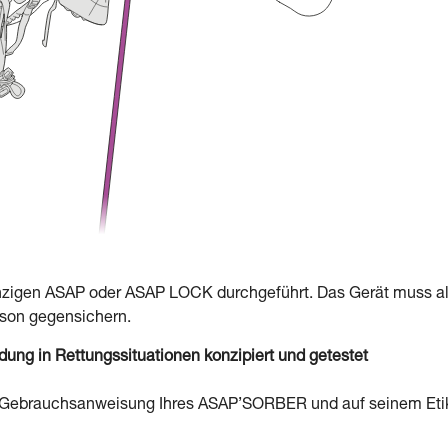
inzigen ASAP oder ASAP LOCK durchgeführt. Das Gerät muss a
erson gegensichern.
g in Rettungssituationen konzipiert und getestet
er Gebrauchsanweisung Ihres ASAP’SORBER und auf seinem Eti