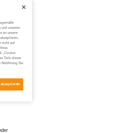
ngsgemäße
n und unseren
te an unsere
akzeptieren,
 nicht auf
Ihres
nk „Cookie-
es Teils dieser
e Ablehnung Sie
 akzeptieren
oder