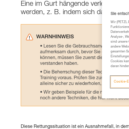
Eine im Gurt hängende verletzte Pers
werden, z. B. indem sich das Teammi
Sie entsc
Wir (PETZL 
Funktioniere
Datenverkehr
WARNHINWEIS
Analyse-, W
sind unsere 
Lesen Sie die Gebrauchsanweisungen der 
andere Webs
aufmerksam durch, bevor Sie diesen zu Ra
gesamten Sur
Einstellunge
können, müssen Sie zuerst die in der Gebr
Cookies kann
verstanden haben.
daran hinder
Die Beherrschung dieser Techniken setzt
Training voraus. Prüfen Sie zusammen mit e
Cookie-E
alleine sicher zu wiederholen, bevor Sie ih
Wir geben Beispiele für die mit Ihrer Akt
noch andere Techniken, die hier nicht bes
Diese Rettungssituation ist ein Ausnahmefall, in d