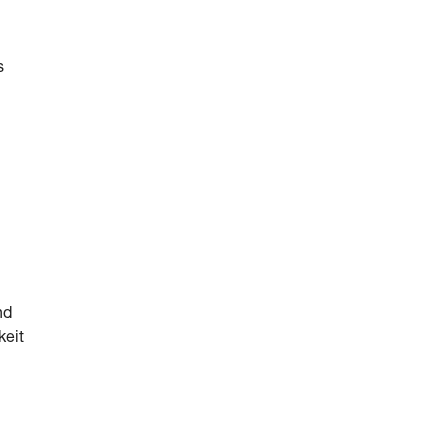
s
nd
keit