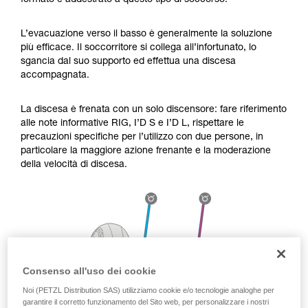
formato e addestrato a questo tipo di soccorso.
Verificate con un professionista la vostra
capacità di rifare la manovra, da soli, in piena
sicurezza, prima di riprodurla autonomamente.
L’evacuazione verso il basso è generalmente la soluzione
Forniamo esempi di tecniche relative alla vostra
più efficace. Il soccorritore si collega all’infortunato, lo
attività. Ne possono esistere altre che non
sgancia dal suo supporto ed effettua una discesa
vengono qui descritte.
accompagnata.
La discesa è frenata con un solo discensore: fare riferimento
alle note informative RIG, I’D S e I’D L, rispettare le
precauzioni specifiche per l’utilizzo con due persone, in
particolare la maggiore azione frenante e la moderazione
della velocità di discesa.
Consenso all'uso dei cookie
Noi (PETZL Distribution SAS) utilizziamo cookie e/o tecnologie analoghe per
garantire il corretto funzionamento del Sito web, per personalizzare i nostri