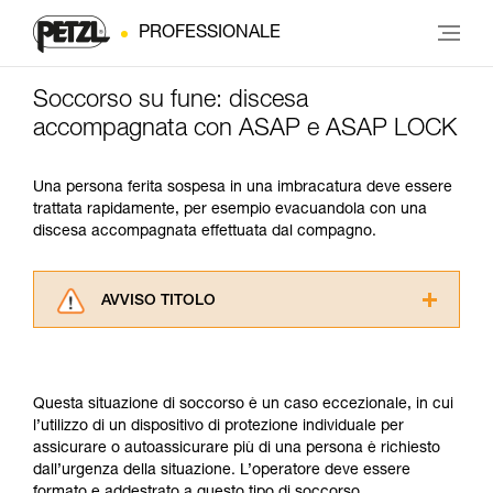
PROFESSIONALE
Soccorso su fune: discesa
accompagnata con ASAP e ASAP LOCK
Una persona ferita sospesa in una imbracatura deve essere
trattata rapidamente, per esempio evacuandola con una
discesa accompagnata effettuata dal compagno.
AVVISO TITOLO
Leggere attentamente le istruzioni tecniche dei
prodotti utilizzati in questo consiglio prima di
consultarlo. Dovete aver compreso le
Questa situazione di soccorso è un caso eccezionale, in cui
informazioni dell’istruzione tecnica per poter
l’utilizzo di un dispositivo di protezione individuale per
capire queste ulteriori informazioni.
assicurare o autoassicurare più di una persona è richiesto
La padronanza di queste tecniche richiede una
dall’urgenza della situazione. L’operatore deve essere
formazione ed un addestramento specifico.