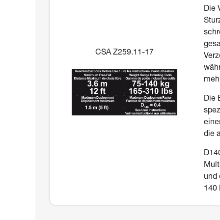
Die 
Stur
schr
gesa
CSA Z259.11-17
Verz
währ
mehr
Die 
spez
eine
die 
D140
Mult
und 
140 