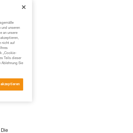
ngsgemäße
n und unseren
te an unsere
akzeptieren,
 nicht auf
Ihres
nk „Cookie-
es Teils dieser
e Ablehnung Sie
 akzeptieren
 Die