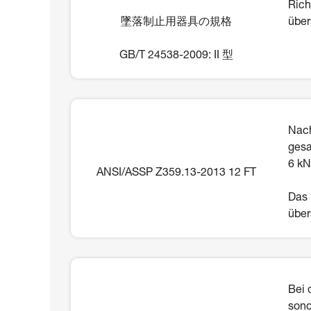
Rich
墜落制止用器具の規格
über
GB/T 24538-2009: II 型
Nach
gesa
6 kN
ANSI/ASSP Z359.13-2013 12 FT
Das 
über
Bei 
sond