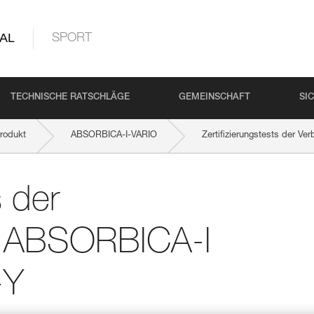
AL
SPORT
TECHNISCHE RATSCHLÄGE
GEMEINSCHAFT
SI
rodukt
ABSORBICA-I-VARIO
Zertifizierungstests der 
s der
l ABSORBICA-I
-Y