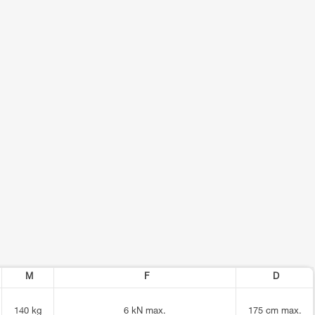
M
F
D
140 kg
6 kN max.
175 cm max.