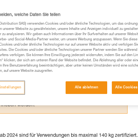
I und -Y sind nach mehreren Normen
ht vollkommen identisch sind.
heiden, welche Daten Sie teilen
Distribution SAS) verwenden Cookies und/oder ähnliche Technologien, um das ordnu
n unserer Website zu gewährleisten, unsere Inhalte und Anzeigen individuell zu gestalte
 zu analysieren. Wir geben auch Informationen über Ihr Surfverhalten auf unserer Websi
erbe- und Social-Media-Partner weiter, um unsere Werbung anzupassen. Wenn Sie diese 
Cookies und/oder ähnliche Technologien nur auf unserer Website aktiv und verfolgen Sie
Produkte, um die es in diesem Tech Tipp geht,
ites. Die Cookies und/oder ähnliche Technologien unserer Partner werden Sie während 
te ziehen. Um diese Zusatzinformationen verstehen zu
fens verfolgen. Sie können Ihre Einwilligung jederzeit widerrufen, indem Sie auf den Li
n“ klicken, der sich am unteren Rand der Website befindet. Die Ablehnung aller oder ein
auchsanweisung enthaltenen Informationen richtig
 Ihre Benutzererfahrung beeinträchtigen, aber unter keinen Umständen wird eine solch
n, auf unsere Website zuzugreifen.
 eine entsprechende Ausbildung und ein spezielles
inem Profi, ob Sie in der Lage sind, den Vorgang
instellungen
Alle ablehnen
Alle Cookies
n eigenständig durchführen.
ivität verbundenen Techniken. Möglicherweise gibt es
chrieben werden.
b 2024 sind für Verwendungen bis maximal 140 kg zertifiziert.