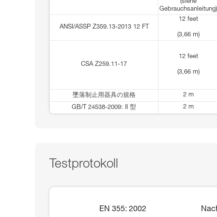
(siehe
Gebrauchsanleitung)
12 feet
ANSI/ASSP Z359.13-2013 12 FT
(3,66 m)
12 feet
CSA Z259.11-17
(3,66 m)
2 m
墜落制止用器具の規格
2 m
GB/T 24538-2009: II 型
Testprotokoll
EN 355: 2002
Nach