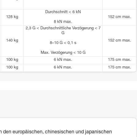
Durchschnitt < 6 kN
128 kg
152 cm max.
8 kN max.
2,3 G < Durchschnittliche Verzögerung < 7
G
140 kg
152 cm max.
8–10 G < 0,1 s
Max. Verzögerung < 10 G
100 kg
6 kN max.
175 cm max.
100 kg
6 kN max.
175 cm max.
 den europäischen, chinesischen und japanischen