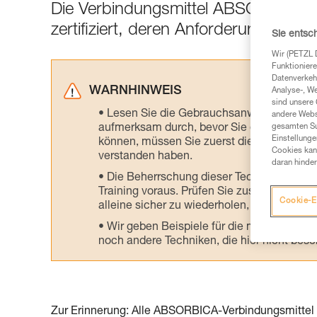
Die Verbindungsmittel ABSORBICA-
zertifiziert, deren Anforderungen nic
Sie entsc
Wir (PETZL 
Funktioniere
Datenverkehr
WARNHINWEIS
Analyse-, W
sind unsere 
Lesen Sie die Gebrauchsanweisungen der 
andere Webs
aufmerksam durch, bevor Sie diesen zu Ra
gesamten Sur
Einstellunge
können, müssen Sie zuerst die in der Gebr
Cookies kann
verstanden haben.
daran hinder
Die Beherrschung dieser Techniken setzt
Training voraus. Prüfen Sie zusammen mit e
Cookie-E
alleine sicher zu wiederholen, bevor Sie ih
Wir geben Beispiele für die mit Ihrer Akt
noch andere Techniken, die hier nicht bes
Zur Erinnerung: Alle ABSORBICA-Verbindungsmittel a