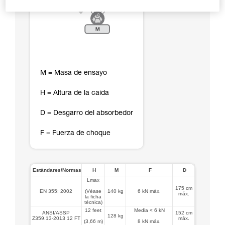
M = Masa de ensayo
H = Altura de la caída
D = Desgarro del absorbedor
F = Fuerza de choque
Estándares/Normas
H
M
F
D
Lmax
175 cm
EN 355: 2002
(Véase
140 kg
6 kN máx.
máx.
la ficha
técnica)
12 feet
Media < 6 kN
ANSI/ASSP
152 cm
128 kg
Z359.13-2013 12 FT
máx.
(3,66 m)
8 kN máx.