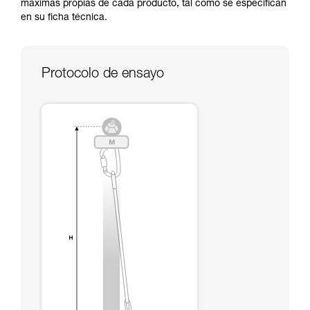
máximas propias de cada producto, tal como se especifican
y un entrenamiento específico. Confirme a
en su ficha técnica.
través de un profesional su capacidad para
ejecutar estas técnicas, solo y con total
seguridad, antes de ejecutarlas de forma
autónoma.
Protocolo de ensayo
Damos ejemplos de técnicas relacionadas con
su actividad. Pueden existir otras que no
describimos aquí.