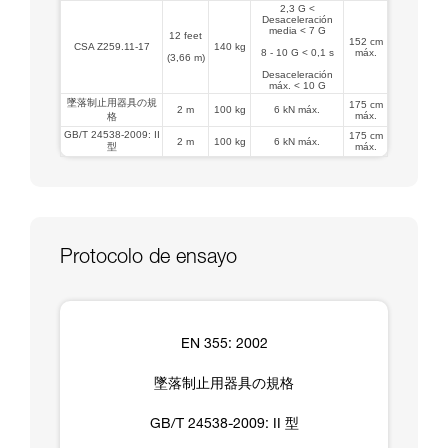
2,3 G <
Desaceleración
media < 7 G
12 feet
152 cm
CSA Z259.11-17
140 kg
8 - 10 G < 0,1 s
máx.
(3,66 m)
Desaceleración
máx. < 10 G
墜落制止用器具の規
175 cm
2 m
100 kg
6 kN máx.
máx.
格
GB/T 24538-2009: II
175 cm
2 m
100 kg
6 kN máx.
型
máx.
Protocolo de ensayo
EN 355: 2002
墜落制止用器具の規格
GB/T 24538-2009: II 型