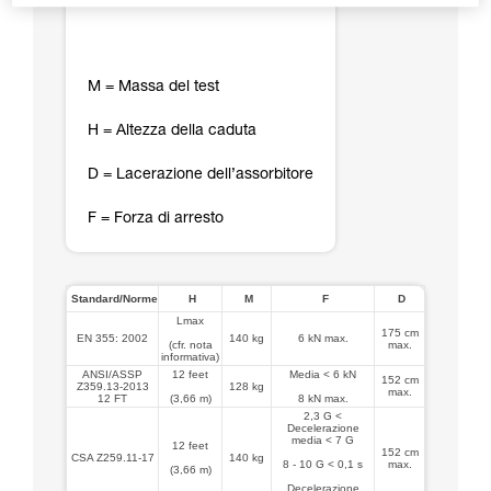
M = Massa del test
H = Altezza della caduta
D = Lacerazione dell’assorbitore
F = Forza di arresto
Standard/Norme
H
M
F
D
Lmax
175 cm
EN 355: 2002
140 kg
6 kN max.
(cfr. nota
max.
informativa)
ANSI/ASSP
12 feet
Media < 6 kN
152 cm
Z359.13-2013
128 kg
max.
12 FT
(3,66 m)
8 kN max.
2,3 G <
Decelerazione
media < 7 G
12 feet
152 cm
CSA Z259.11-17
140 kg
8 - 10 G < 0,1 s
max.
(3,66 m)
Decelerazione