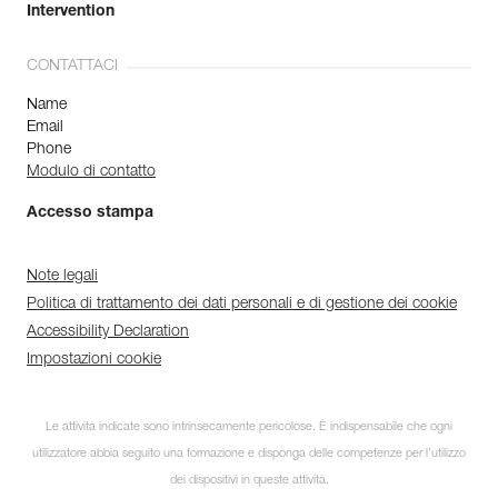
Intervention
CONTATTACI
Name
Email
Phone
Modulo di contatto
Accesso stampa
Note legali
Politica di trattamento dei dati personali e di gestione dei cookie
Accessibility Declaration
Impostazioni cookie
Le attività indicate sono intrinsecamente pericolose. È indispensabile che ogni
utilizzatore abbia seguito una formazione e disponga delle competenze per l’utilizzo
dei dispositivi in queste attività.