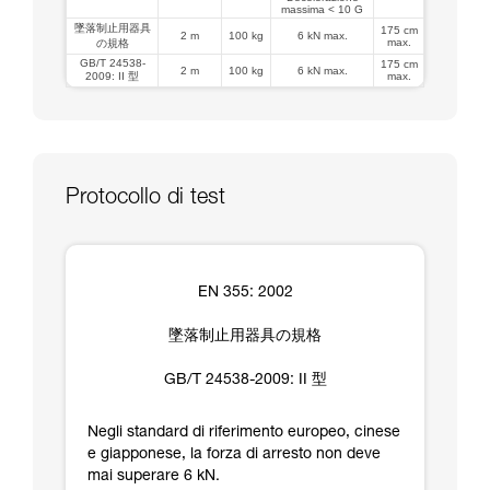
massima < 10 G
墜落制止用器具
175 cm
2 m
100 kg
6 kN max.
max.
の規格
GB/T 24538-
175 cm
2 m
100 kg
6 kN max.
2009: II 型
max.
Protocollo di test
EN 355: 2002
墜落制止用器具の規格
GB/T 24538-2009: II 型
Negli standard di riferimento europeo, cinese
e giapponese, la forza di arresto non deve
mai superare 6 kN.