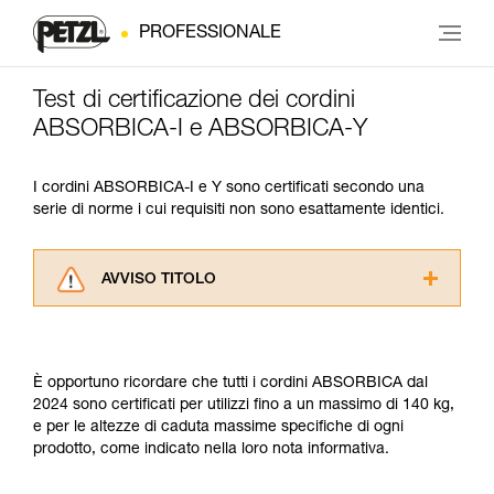
PROFESSIONALE
Test di certificazione dei cordini
ABSORBICA-I e ABSORBICA-Y
I cordini ABSORBICA-I e Y sono certificati secondo una
serie di norme i cui requisiti non sono esattamente identici.
AVVISO TITOLO
Leggere attentamente le istruzioni tecniche dei
prodotti utilizzati in questo consiglio prima di
consultarlo. Dovete aver compreso le
È opportuno ricordare che tutti i cordini ABSORBICA dal
informazioni dell’istruzione tecnica per poter
2024 sono certificati per utilizzi fino a un massimo di 140 kg,
capire queste ulteriori informazioni.
e per le altezze di caduta massime specifiche di ogni
La padronanza di queste tecniche richiede una
prodotto, come indicato nella loro nota informativa.
formazione ed un addestramento specifico.
Verificate con un professionista la vostra