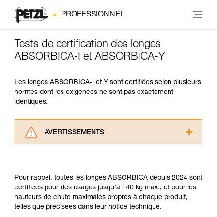
PROFESSIONNEL
Tests de certification des longes
ABSORBICA-I et ABSORBICA-Y
Les longes ABSORBICA-I et Y sont certifiées selon plusieurs
normes dont les exigences ne sont pas exactement
identiques.
AVERTISSEMENTS
Lisez attentivement les notices techniques des
produits utilisés dans ce conseil avant de le
consulter. Vous devez avoir compris les
Pour rappel, toutes les longes ABSORBICA depuis 2024 sont
informations de la notice technique pour
certifiées pour des usages jusqu’à 140 kg max., et pour les
pouvoir comprendre ce complément
hauteurs de chute maximales propres à chaque produit,
d’informations.
telles que précisées dans leur notice technique.
Maîtriser ces techniques nécessite une