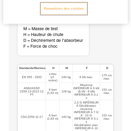
Paramètres des cookies
M = Masse de test
H = Hauteur de chute
D = Déchirement de l’absorbeur
F = Force de choc
Standards/Normes
H
M
F
D
Lmax
175 cm
EN 355 : 2002
(cf.
140 kg
6 kN max.
max.
notice)
Moyenne
ANSI/ASSP
INFÉRIEUR À 6 kN
6 feet
152 cm
Z359.13-2013 12
128 kg
(6 kN - 8 kN)
(1,83 m)
max.
FT
INFÉRIEUR À 0,1
s
2,3 G INFÉRIEUR
À Décélération
moyenne
INFÉRIEUR À 7 G
6 feet
8 - 10 G
152 cm
CSA Z259.11-17
140 kg
(1,83 m)
INFÉRIEUR À 0,1
max.
s
Décélération max.
INFÉRIEUR À 10