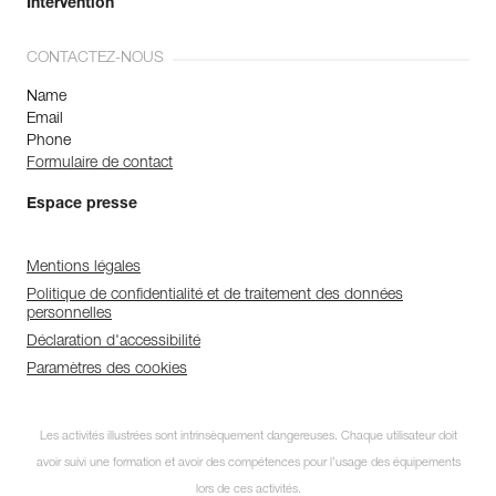
Intervention
CONTACTEZ-NOUS
Name
Email
Phone
Formulaire de contact
Espace presse
Mentions légales
Politique de confidentialité et de traitement des données
personnelles
Déclaration d'accessibilité
Paramètres des cookies
Les activités illustrées sont intrinsèquement dangereuses. Chaque utilisateur doit
avoir suivi une formation et avoir des compétences pour l’usage des équipements
lors de ces activités.