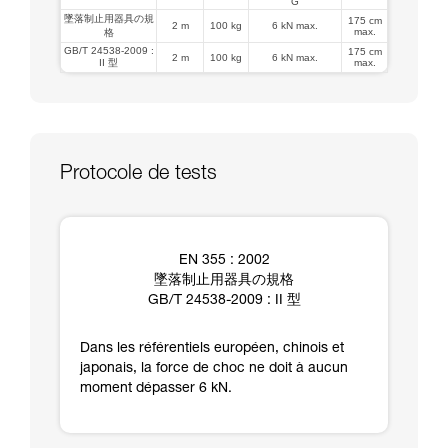
G
墜落制止用器具の規
175 cm
2 m
100 kg
6 kN max.
max.
格
GB/T 24538-2009 :
175 cm
2 m
100 kg
6 kN max.
II 型
max.
Protocole de tests
EN 355 : 2002
墜落制止用器具の規格
GB/T 24538-2009 : II 型
Dans les référentiels européen, chinois et
japonais, la force de choc ne doit à aucun
moment dépasser 6 kN.