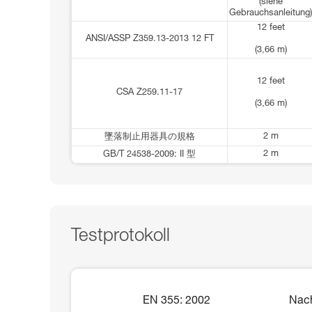
(siehe
Gebrauchsanleitung)
12 feet
ANSI/ASSP Z359.13-2013 12 FT
(3,66 m)
12 feet
CSA Z259.11-17
(3,66 m)
2 m
墜落制止用器具の規格
2 m
GB/T 24538-2009: II 型
Testprotokoll
EN 355: 2002
Nach