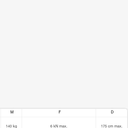
M
F
D
140 kg
6 kN max.
175 cm max.