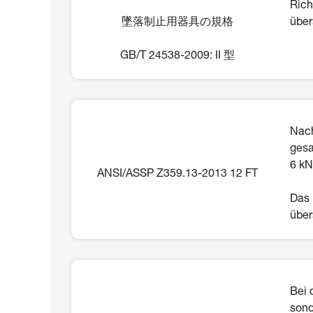
Rich
墜落制止用器具の規格
über
GB/T 24538-2009: II 型
Nach
gesa
6 kN
ANSI/ASSP Z359.13-2013 12 FT
Das 
über
Bei 
sond