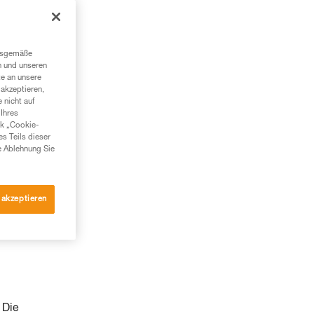
ngsgemäße
n und unseren
te an unsere
akzeptieren,
 nicht auf
Ihres
nk „Cookie-
es Teils dieser
e Ablehnung Sie
 akzeptieren
 Die