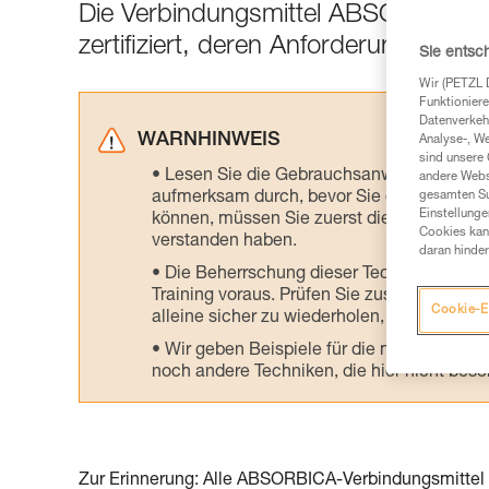
Die Verbindungsmittel ABSORBICA-
zertifiziert, deren Anforderungen nic
Sie entsc
Wir (PETZL 
Funktioniere
Datenverkehr
WARNHINWEIS
Analyse-, W
sind unsere 
Lesen Sie die Gebrauchsanweisungen der 
andere Webs
aufmerksam durch, bevor Sie diesen zu Ra
gesamten Sur
Einstellunge
können, müssen Sie zuerst die in der Gebr
Cookies kann
verstanden haben.
daran hinder
Die Beherrschung dieser Techniken setzt
Training voraus. Prüfen Sie zusammen mit e
Cookie-E
alleine sicher zu wiederholen, bevor Sie ih
Wir geben Beispiele für die mit Ihrer Akt
noch andere Techniken, die hier nicht bes
Zur Erinnerung: Alle ABSORBICA-Verbindungsmittel a