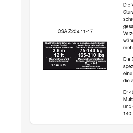
Die 
Stur
schr
gesa
CSA Z259.11-17
Verz
währ
mehr
Die 
spez
eine
die 
D140
Mult
und 
140 