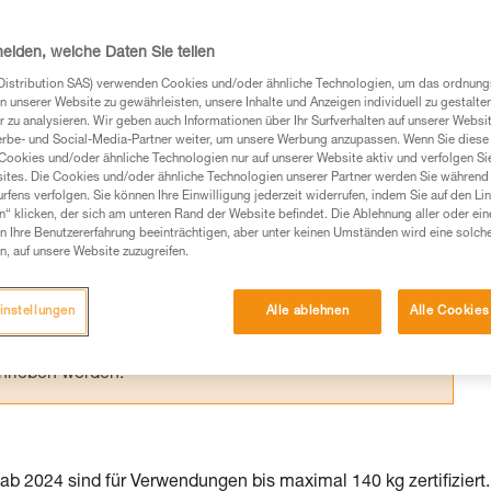
I und -Y sind nach mehreren Normen
ht vollkommen identisch sind.
heiden, welche Daten Sie teilen
Distribution SAS) verwenden Cookies und/oder ähnliche Technologien, um das ordnu
n unserer Website zu gewährleisten, unsere Inhalte und Anzeigen individuell zu gestalte
 zu analysieren. Wir geben auch Informationen über Ihr Surfverhalten auf unserer Websi
erbe- und Social-Media-Partner weiter, um unsere Werbung anzupassen. Wenn Sie diese 
Cookies und/oder ähnliche Technologien nur auf unserer Website aktiv und verfolgen Sie
Produkte, um die es in diesem Tech Tipp geht,
ites. Die Cookies und/oder ähnliche Technologien unserer Partner werden Sie während 
te ziehen. Um diese Zusatzinformationen verstehen zu
fens verfolgen. Sie können Ihre Einwilligung jederzeit widerrufen, indem Sie auf den Li
n“ klicken, der sich am unteren Rand der Website befindet. Die Ablehnung aller oder ein
auchsanweisung enthaltenen Informationen richtig
 Ihre Benutzererfahrung beeinträchtigen, aber unter keinen Umständen wird eine solch
n, auf unsere Website zuzugreifen.
 eine entsprechende Ausbildung und ein spezielles
inem Profi, ob Sie in der Lage sind, den Vorgang
instellungen
Alle ablehnen
Alle Cookies
n eigenständig durchführen.
ivität verbundenen Techniken. Möglicherweise gibt es
chrieben werden.
b 2024 sind für Verwendungen bis maximal 140 kg zertifiziert.