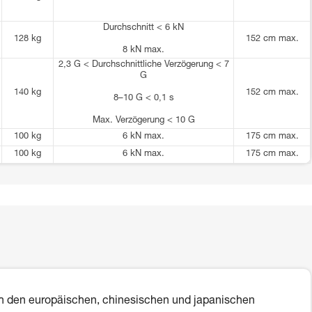
Durchschnitt < 6 kN
128 kg
152 cm max.
8 kN max.
2,3 G < Durchschnittliche Verzögerung < 7
G
140 kg
152 cm max.
8–10 G < 0,1 s
Max. Verzögerung < 10 G
100 kg
6 kN max.
175 cm max.
100 kg
6 kN max.
175 cm max.
 den europäischen, chinesischen und japanischen