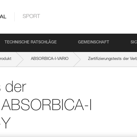
AL
SPORT
TECHNISCHE RATSCHLÄGE
GEMEINSCHAFT
SI
rodukt
ABSORBICA-I-VARIO
Zertifizierungstests der 
s der
l ABSORBICA-I
-Y