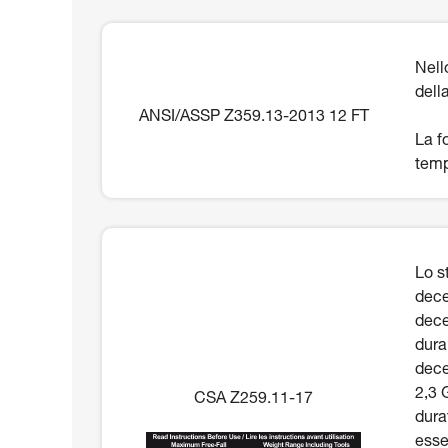
Nell
dell
ANSI/ASSP Z359.13-2013 12 FT
La f
temp
Lo s
dece
dece
dura
dece
2,3 
CSA Z259.11-17
dura
esse