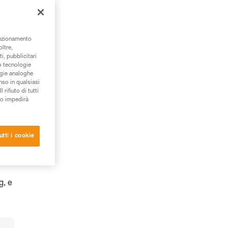
unzionamento
oltre,
i, pubblicitari
/o tecnologie
ogie analoghe
nso in qualsiasi
rifiuto di tutti
to impedirà
utti i cookie
g, e