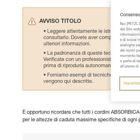
Consenso 
AVVISO TITOLO
Noi (PETZL D
del Sito web,
Leggere attentamente le istruzioni tecniche
informazioni 
consultarlo. Dovete aver compreso le inform
e di social m
ulteriori informazioni.
analoghe sar
dei nostri p
La padronanza di queste tecniche richie
momento facen
Verificate con un professionista la vostra ca
o parte di t
prima di riprodurla autonomamente.
all’utente d
Forniamo esempi di tecniche relative alla 
vengono qui descritte.
Impostaz
È opportuno ricordare che tutti i cordini ABSORBICA d
per le altezze di caduta massime specifiche di ogni p