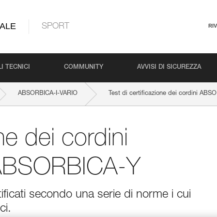
ALE
SPORT
RI
I TECNICI
COMMUNITY
AVVISI DI SICUREZZA
ABSORBICA-I-VARIO
Test di certificazione dei cordini A
one dei cordini
ABSORBICA-Y
ficati secondo una serie di norme i cui
ci.