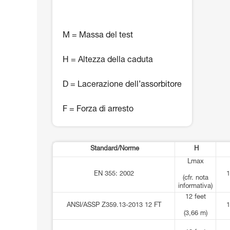
M = Massa del test
H = Altezza della caduta
D = Lacerazione dell’assorbitore
F = Forza di arresto
Standard/Norme
H
Lmax
EN 355: 2002
1
(cfr. nota
informativa)
12 feet
ANSI/ASSP Z359.13-2013 12 FT
1
(3,66 m)