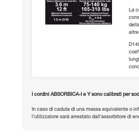
La c
cons
dell
altr
D140
coef
lung
cond
I cordini ABSORBICA-I e Y sono calibrati per sod
In caso di caduta di una massa equivalente o infe
l’utilizzatore sarà arrestato dall’assorbitore di 