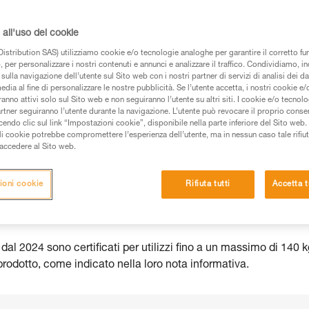
all'uso dei cookie
istribution SAS) utilizziamo cookie e/o tecnologie analoghe per garantire il corretto f
 per personalizzare i nostri contenuti e annunci e analizzare il traffico. Condividiamo, in
 dei prodotti utilizzati in questo consiglio prima di
sulla navigazione dell’utente sul Sito web con i nostri partner di servizi di analisi dei dat
azioni dell’istruzione tecnica per poter capire queste
edia al fine di personalizzare le nostre pubblicità. Se l’utente accetta, i nostri cookie e
anno attivi solo sul Sito web e non seguiranno l’utente su altri siti. I cookie e/o tecnol
artner seguiranno l’utente durante la navigazione. L’utente può revocare il proprio conse
de una formazione ed un addestramento specifico.
do clic sul link “Impostazioni cookie”, disponibile nella parte inferiore del Sito web. Il 
pacità di rifare la manovra, da soli, in piena sicurezza,
ali cookie potrebbe compromettere l’esperienza dell’utente, ma in nessun caso tale rifiu
i accedere al Sito web.
vostra attività. Ne possono esistere altre che non
ioni cookie
Rifiuta tutti
Accetta t
al 2024 sono certificati per utilizzi fino a un massimo di 140 k
rodotto, come indicato nella loro nota informativa.