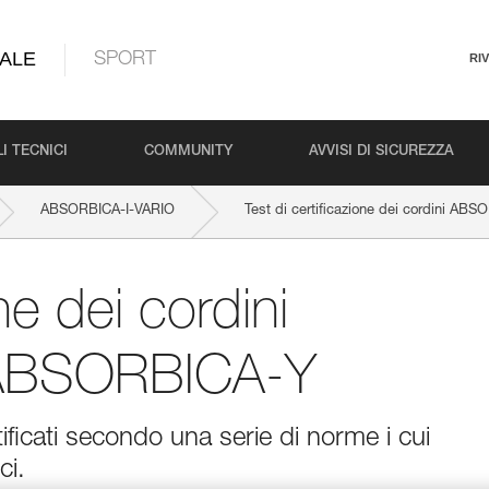
ALE
SPORT
RI
I TECNICI
COMMUNITY
AVVISI DI SICUREZZA
ABSORBICA-I-VARIO
Test di certificazione dei cordini A
one dei cordini
ABSORBICA-Y
ficati secondo una serie di norme i cui
ci.