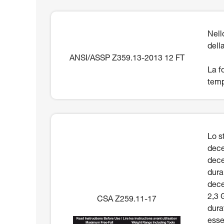
Nell
dell
ANSI/ASSP Z359.13-2013 12 FT
La f
temp
Lo s
dece
dece
dura
dece
2,3 
CSA Z259.11-17
dura
esse