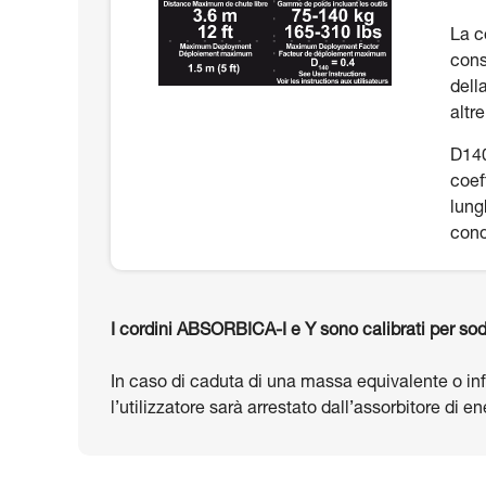
La c
cons
dell
altr
D140
coef
lung
cond
I cordini ABSORBICA-I e Y sono calibrati per sod
In caso di caduta di una massa equivalente o infe
l’utilizzatore sarà arrestato dall’assorbitore di 