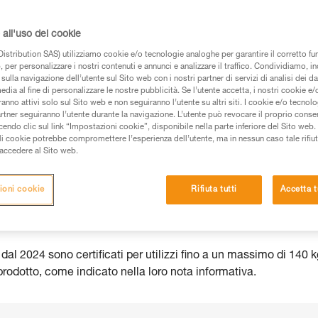
all'uso dei cookie
istribution SAS) utilizziamo cookie e/o tecnologie analoghe per garantire il corretto f
 per personalizzare i nostri contenuti e annunci e analizzare il traffico. Condividiamo, in
 dei prodotti utilizzati in questo consiglio prima di
sulla navigazione dell’utente sul Sito web con i nostri partner di servizi di analisi dei dat
azioni dell’istruzione tecnica per poter capire queste
edia al fine di personalizzare le nostre pubblicità. Se l’utente accetta, i nostri cookie e
anno attivi solo sul Sito web e non seguiranno l’utente su altri siti. I cookie e/o tecnol
artner seguiranno l’utente durante la navigazione. L’utente può revocare il proprio conse
de una formazione ed un addestramento specifico.
do clic sul link “Impostazioni cookie”, disponibile nella parte inferiore del Sito web. Il 
pacità di rifare la manovra, da soli, in piena sicurezza,
ali cookie potrebbe compromettere l’esperienza dell’utente, ma in nessun caso tale rifiu
i accedere al Sito web.
vostra attività. Ne possono esistere altre che non
ioni cookie
Rifiuta tutti
Accetta t
al 2024 sono certificati per utilizzi fino a un massimo di 140 k
rodotto, come indicato nella loro nota informativa.