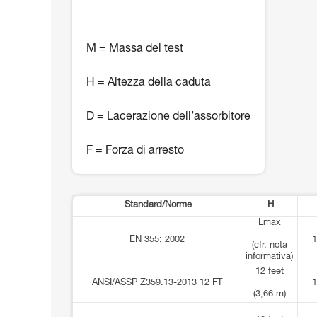
M = Massa del test
H = Altezza della caduta
D = Lacerazione dell’assorbitore
F = Forza di arresto
Standard/Norme
H
Lmax
EN 355: 2002
1
(cfr. nota
informativa)
12 feet
ANSI/ASSP Z359.13-2013 12 FT
1
(3,66 m)