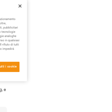
unzionamento
oltre,
i, pubblicitari
/o tecnologie
ogie analoghe
nso in qualsiasi
rifiuto di tutti
to impedirà
utti i cookie
g, e