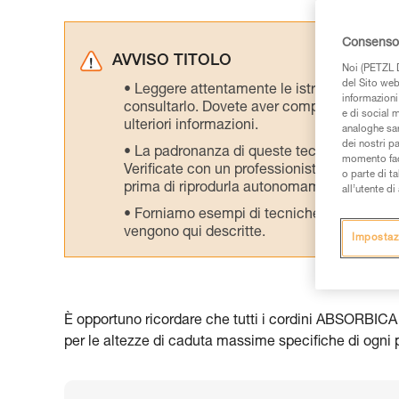
Consenso 
AVVISO TITOLO
Noi (PETZL D
del Sito web,
Leggere attentamente le istruzioni tecniche
informazioni 
consultarlo. Dovete aver compreso le inform
e di social m
ulteriori informazioni.
analoghe sar
dei nostri p
La padronanza di queste tecniche richie
momento facen
Verificate con un professionista la vostra ca
o parte di t
prima di riprodurla autonomamente.
all’utente d
Forniamo esempi di tecniche relative alla 
vengono qui descritte.
Impostaz
È opportuno ricordare che tutti i cordini ABSORBICA d
per le altezze di caduta massime specifiche di ogni p